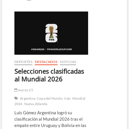
Salvador
en
el
“grupo
de
la
muerte”
en
la
Copa
del
Mundo
DEPORTES
DESTACADOS
NOTICIAS
de
Selecciones clasificadas
Fútbol
Playa
al Mundial 2026
2025
marzo 25
Argentina
Copa del Mundo
Irán
Mundial
2026
Nueva Zelanda
Luis Gómez Argentina logró su
clasificación al Mundial 2026 tras el
empate entre Uruguay y Bolivia en las