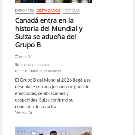
DEPORTES
DESTACADOS
NOTICIAS
Canadá entra en la
historia del Mundial y
Suiza se adueña del
Grupo B
junio 24
Canadá
Copa del
Mundo
Mundial
Vancouver
El Grupo B del Mundial 2026 llegó a su
desenlace con una jornada cargada de
emociones, celebraciones y
despedidas. Suiza confirmó su
condición de favorita…
Canadá
Ver más
entra
en
la
historia