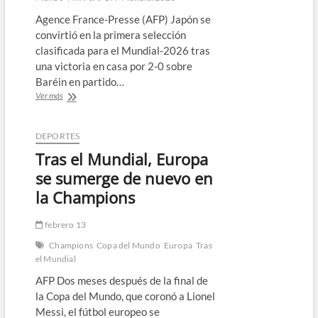
Agence France-Presse (AFP) Japón se
convirtió en la primera selección
clasificada para el Mundial-2026 tras
una victoria en casa por 2-0 sobre
Baréin en partido…
Japón
Ver más
es
el
primer
DEPORTES
país
Tras el Mundial, Europa
que
se
se sumerge de nuevo en
clasifica
la Champions
para
el
Mundial
febrero 13
2026
Champions
Copa del Mundo
Europa
Tras
el Mundial
AFP Dos meses después de la final de
la Copa del Mundo, que coronó a Lionel
Messi, el fútbol europeo se