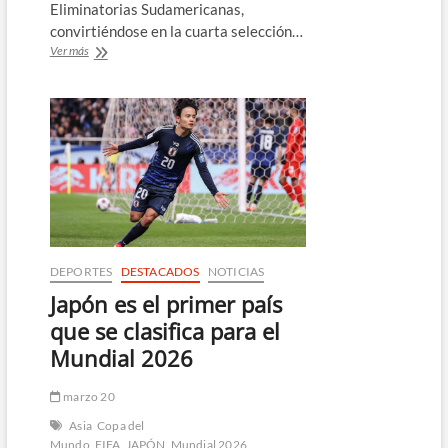
Eliminatorias Sudamericanas,
convirtiéndose en la cuarta selección…
Selecciones
Ver más
clasificadas
al
Mundial
2026
DEPORTES
DESTACADOS
NOTICIAS
Japón es el primer país
que se clasifica para el
Mundial 2026
marzo 20
Asia
Copa del
Mundo
FIFA
JAPÓN
Mundial 2026