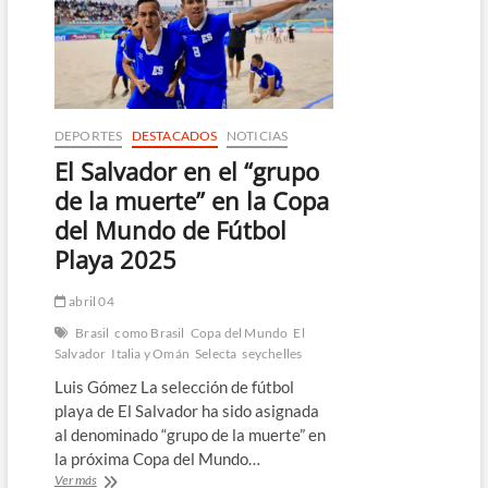
del
Mundial
y
Suiza
se
adueña
del
DEPORTES
DESTACADOS
NOTICIAS
Grupo
El Salvador en el “grupo
B
de la muerte” en la Copa
del Mundo de Fútbol
Playa 2025
abril 04
Brasil
como Brasil
Copa del Mundo
El
Salvador
Italia y Omán
Selecta
seychelles
Luis Gómez La selección de fútbol
playa de El Salvador ha sido asignada
al denominado “grupo de la muerte” en
la próxima Copa del Mundo…
El
Ver más