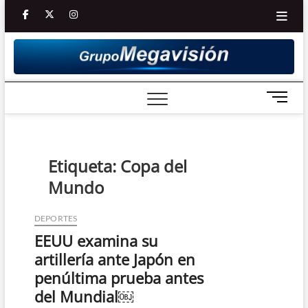
Saltar
facebook
twitter
Youtube
instagram
al
contenido
B
o
t
ó
n
Etiqueta:
Copa del
d
Mundo
e
m
e
DEPORTES
n
EEUU examina su
ú
artillería ante Japón en
penúltima prueba antes
del Mundial￼