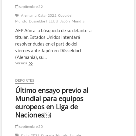
septiembre 22
Alemania
Catar 2022
Copa del
Mundo
Düsseldorf
EEUU
Japón
Mundial
AFP Aún a la búsqueda de su delantera
titular, Estados Unidos intentará
resolver dudas en el partido del
viernes ante Japón en Düsseldorf
(Alemania), su…
EEUU
Ver más
examina
su
artillería
DEPORTES
ante
Último ensayo previo al
Japón
en
Mundial para equipos
penúltima
europeos en Liga de
prueba
antes
Naciones￼
del
Mundial
septiembre 20
￼
Catar 2022
Copa del Mundo
Liga de