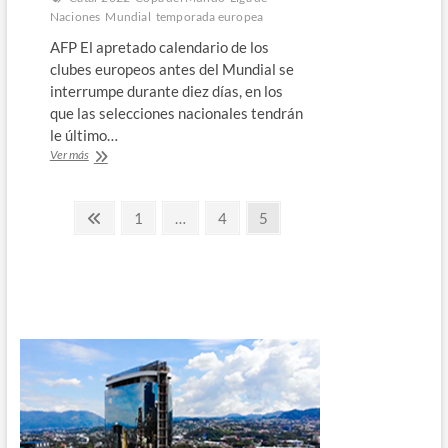
Naciones
Mundial
temporada europea
AFP El apretado calendario de los
clubes europeos antes del Mundial se
interrumpe durante diez días, en los
que las selecciones nacionales tendrán
le último…
Último
Ver más
ensayo
previo
Paginación
al
Página
Página
Página
Página
1
…
4
5
Mundial
anterior
de
para
equipos
entradas
europeos
en
Liga
de
Naciones
￼