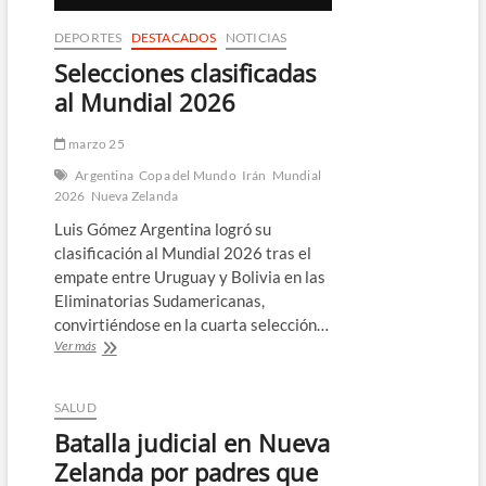
DEPORTES
DESTACADOS
NOTICIAS
Selecciones clasificadas
al Mundial 2026
marzo 25
Argentina
Copa del Mundo
Irán
Mundial
2026
Nueva Zelanda
Luis Gómez Argentina logró su
clasificación al Mundial 2026 tras el
empate entre Uruguay y Bolivia en las
Eliminatorias Sudamericanas,
convirtiéndose en la cuarta selección…
Selecciones
Ver más
clasificadas
al
Mundial
SALUD
2026
Batalla judicial en Nueva
Zelanda por padres que