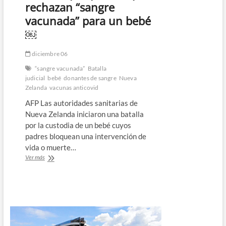
rechazan “sangre
vacunada” para un bebé
￼
diciembre 06
“sangre vacunada”
Batalla
judicial
bebé
donantes de sangre
Nueva
Zelanda
vacunas anticovid
AFP Las autoridades sanitarias de
Nueva Zelanda iniciaron una batalla
por la custodia de un bebé cuyos
padres bloquean una intervención de
vida o muerte…
Batalla
Ver más
judicial
en
Nueva
Zelanda
por
padres
que