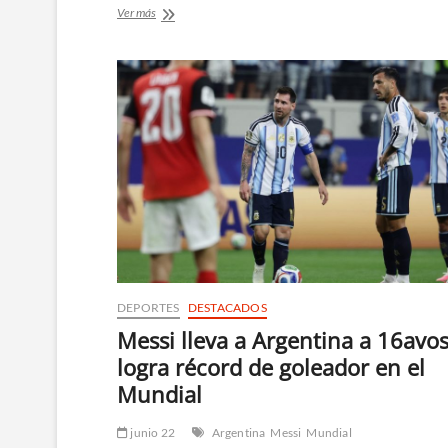
Decreto
Ver más
de
Milei
prohíbe
entrar
a
extranjeros
que
expresen
odio
hacia
Argentina
DEPORTES
DESTACADOS
Messi lleva a Argentina a 16avos
logra récord de goleador en el
Mundial
junio 22
Argentina
Messi
Mundial