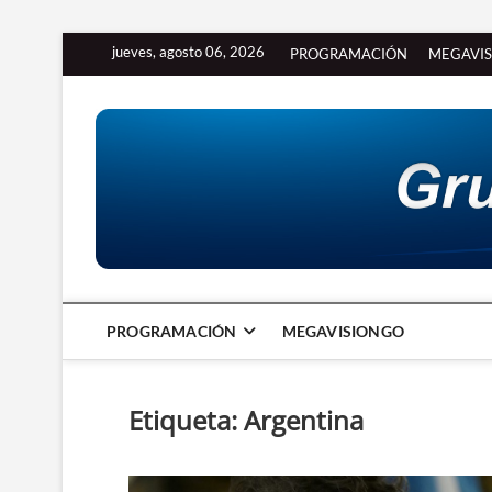
Saltar
jueves, agosto 06, 2026
PROGRAMACIÓN
MEGAVI
al
contenido
PROGRAMACIÓN
MEGAVISIONGO
Etiqueta:
Argentina