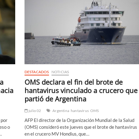
DESTACADOS
NOTICIAS
 a
OMS declara el fin del brote de
hacia
hantavirus vinculado a crucero que
partió de Argentina
julio 02
Argentina
hantavirus
OMS
 por
AFP El director de la Organización Mundial de la Salud
eso o
(OMS) consideró este jueves que el brote de hantavirus
…
en el crucero MV Hondius, que…