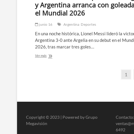
y Argentina arranca con golead
el Mundial 2026
junio 16
Argentina
Deportes
En una noche histórica, Lionel Messi lideró la victo
Argentina 3-0 ante Argelia en su debut en el Mund
2026, tras marcar tres goles…
Messi
Ver más
brilla
con
Paginación
triplete
Pági
1
ante
de
Argelia
y
entradas
Argentina
arranca
con
goleada
en
Copyright © 2023 | Powered by Grupo
Contacto:
el
Megavisión
ventas@me
Mundial
6492
2026