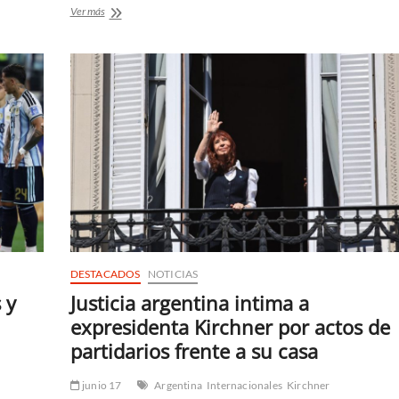
OMS
Ver más
declara
el
fin
del
brote
de
hantavirus
vinculado
a
crucero
que
partió
de
Argentina
DESTACADOS
NOTICIAS
 y
Justicia argentina intima a
expresidenta Kirchner por actos de
partidarios frente a su casa
junio 17
Argentina
Internacionales
Kirchner