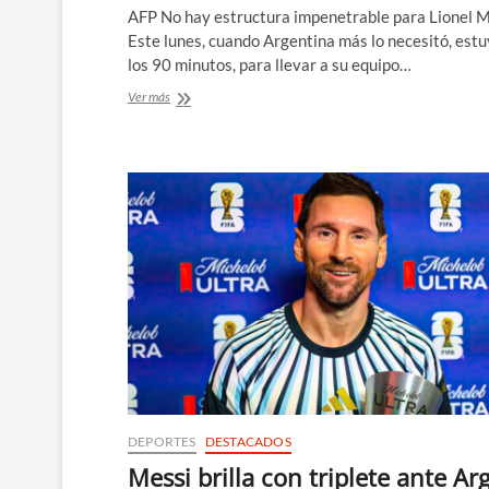
AFP No hay estructura impenetrable para Lionel M
Este lunes, cuando Argentina más lo necesitó, estuv
los 90 minutos, para llevar a su equipo…
Messi
Ver más
lleva
a
Argentina
a
16avos
y
logra
récord
de
goleador
en
el
Mundial
DEPORTES
DESTACADOS
Messi brilla con triplete ante Arg