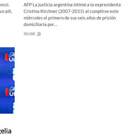
essi.
AFP La justicia argentina intimó a la expresidenta
o allí,
Cristina Kirchner (2007-2015) al cumplirse este
miércoles el primero de sus seis años de prisión
domiciliaria por…
Justicia
Ver más
argentina
intima
a
expresidenta
Kirchner
por
actos
de
partidarios
frente
a
su
casa
elia