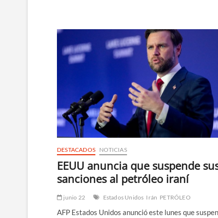
niega
negociaciones
con
EE.UU.
sobre
la
guerra
DESTACADOS
NOTICIAS
EEUU anuncia que suspende su
sanciones al petróleo iraní
junio 22
Estados Unidos
Irán
PETRÓLEO
AFP Estados Unidos anunció este lunes que suspen