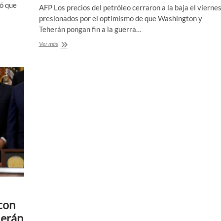
ró que
AFP Los precios del petróleo cerraron a la baja el viernes
presionados por el optimismo de que Washington y
Teherán pongan fin a la guerra…
El
Ver más
precio
del
petróleo
cae
por
el
optimismo
sobre
la
paz
entre
Irán
y
EEUU
con
herán