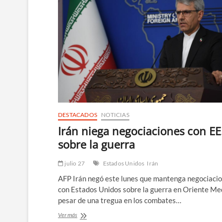
DESTACADOS
NOTICIAS
Irán niega negociaciones con EE
sobre la guerra
julio 27
Estados Unidos
Irán
AFP Irán negó este lunes que mantenga negociaci
con Estados Unidos sobre la guerra en Oriente Me
pesar de una tregua en los combates…
Irán
Ver más