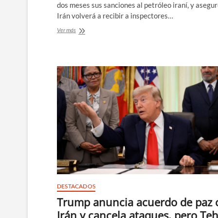
dos meses sus sanciones al petróleo iraní, y asegu
Irán volverá a recibir a inspectores…
EEUU
Ver más
anuncia
que
suspende
sus
sanciones
al
petróleo
iraní
DESTACADOS
Trump anuncia acuerdo de paz 
Irán y cancela ataques, pero Te