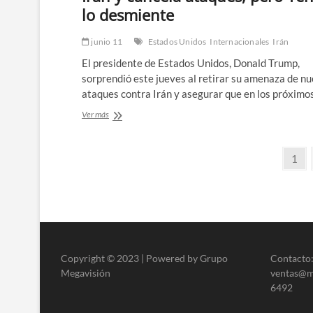
lo desmiente
junio 11
Estados Unidos
Internacionales
Irán
El presidente de Estados Unidos, Donald Trump,
sorprendió este jueves al retirar su amenaza de n
ataques contra Irán y asegurar que en los próxim
Trump
Ver más
anuncia
acuerdo
Paginación
de
Pági
1
paz
de
con
Irán
entradas
y
cancela
ataques,
pero
Teherán
Copyright © 2023 | Powered by Grupo
Contacto:
lo
Megavisión
ventas@me
desmiente
6492