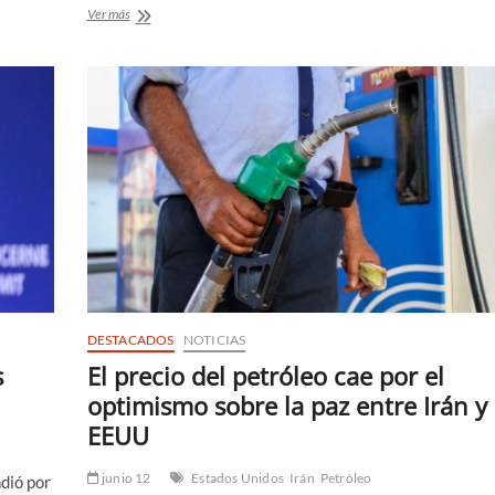
Trump
Ver más
amenaza
con
destruir
puentes
y
centrales
eléctricas
en
Irán
por
cada
ataque
en
Ormuz
DESTACADOS
NOTICIAS
s
El precio del petróleo cae por el
optimismo sobre la paz entre Irán y
EEUU
junio 12
Estados Unidos
Irán
Petróleo
dió por