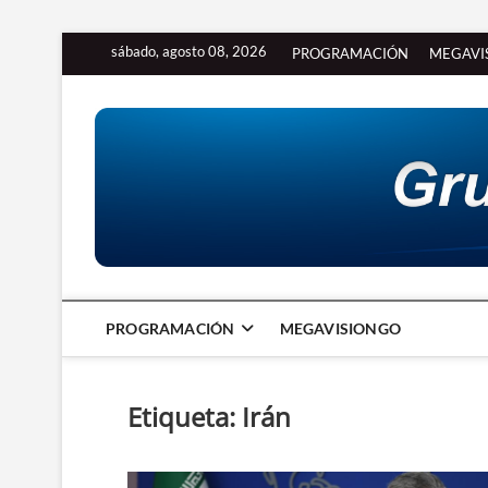
Saltar
sábado, agosto 08, 2026
PROGRAMACIÓN
MEGAVI
al
contenido
PROGRAMACIÓN
MEGAVISIONGO
Etiqueta:
Irán