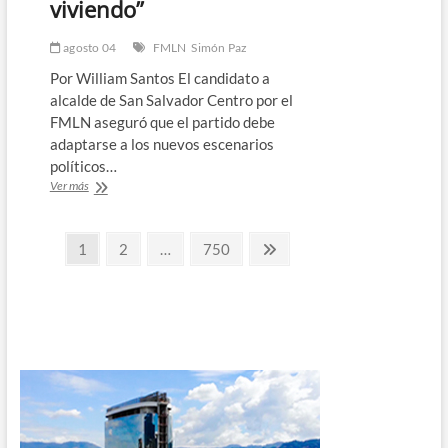
viviendo”
agosto 04
FMLN
Simón Paz
Por William Santos El candidato a
alcalde de San Salvador Centro por el
FMLN aseguró que el partido debe
adaptarse a los nuevos escenarios
políticos…
Simón
Ver más
Paz:
“El
Paginación
FMLN
Página
Página
Página
Página
1
2
…
750
debe
siguiente
de
mutarse
a
entradas
los
momentos
que
estamos
viviendo”