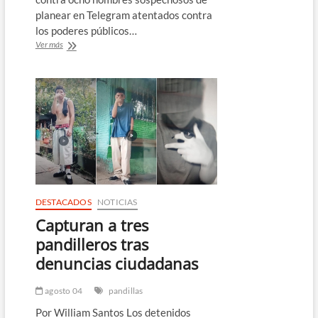
planear en Telegram atentados contra
los poderes públicos…
Policía
Ver más
de
Brasil
investiga
plan
de
atentados
contra
poderes
públicos
en
las
elecciones
DESTACADOS
NOTICIAS
Capturan a tres
pandilleros tras
denuncias ciudadanas
agosto 04
pandillas
Por William Santos Los detenidos