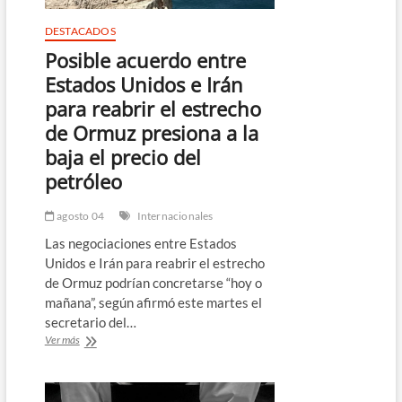
DESTACADOS
Posible acuerdo entre
Estados Unidos e Irán
para reabrir el estrecho
de Ormuz presiona a la
baja el precio del
petróleo
agosto 04
Internacionales
Las negociaciones entre Estados
Unidos e Irán para reabrir el estrecho
de Ormuz podrían concretarse “hoy o
mañana”, según afirmó este martes el
secretario del…
Posible
Ver más
acuerdo
entre
Estados