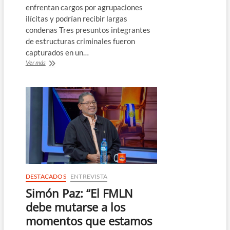
enfrentan cargos por agrupaciones
ilícitas y podrían recibir largas
condenas Tres presuntos integrantes
de estructuras criminales fueron
capturados en un…
Capturan
Ver más
a
tres
pandilleros
tras
denuncias
ciudadanas
DESTACADOS
ENTREVISTA
Simón Paz: “El FMLN
debe mutarse a los
momentos que estamos