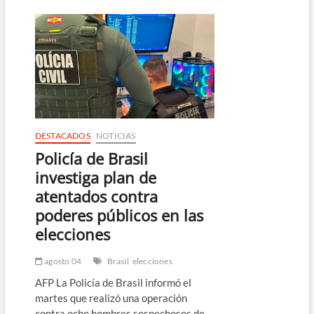
19
pandilleros
de
la
MS-
13
a
penas
de
hasta
45
DESTACADOS
NOTICIAS
años
Policía de Brasil
de
prisión
investiga plan de
atentados contra
poderes públicos en las
elecciones
agosto 04
Brasil
elecciones
AFP La Policía de Brasil informó el
martes que realizó una operación
contra ocho hombres sospechosos de