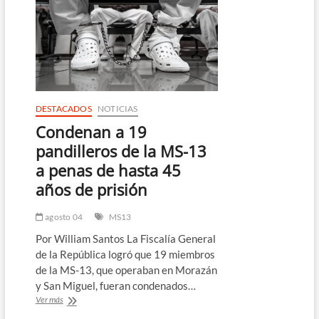
Unidos
e
Irán
para
reabrir
el
estrecho
de
Ormuz
DESTACADOS
NOTICIAS
presiona
Condenan a 19
a
la
pandilleros de la MS-13
baja
a penas de hasta 45
el
precio
años de prisión
del
petróleo
agosto 04
MS13
Por William Santos La Fiscalía General
de la República logró que 19 miembros
de la MS-13, que operaban en Morazán
y San Miguel, fueran condenados…
Condenan
Ver más
a