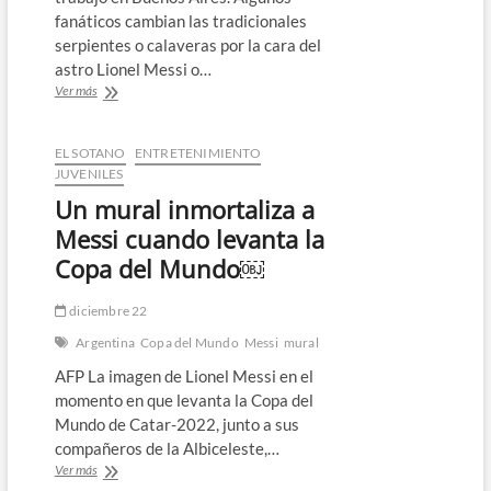
fanáticos cambian las tradicionales
serpientes o calaveras por la cara del
astro Lionel Messi o…
Fiebre
Ver más
mundialista
en
Argentina:
EL SOTANO
ENTRETENIMIENTO
llevar
JUVENILES
a
Un mural inmortaliza a
Messi
y
Messi cuando levanta la
la
Copa del Mundo￼
Copa
del
Mundo
diciembre 22
en
Argentina
Copa del Mundo
Messi
mural
la
piel
AFP La imagen de Lionel Messi en el
momento en que levanta la Copa del
Mundo de Catar-2022, junto a sus
compañeros de la Albiceleste,…
Un
Ver más
mural