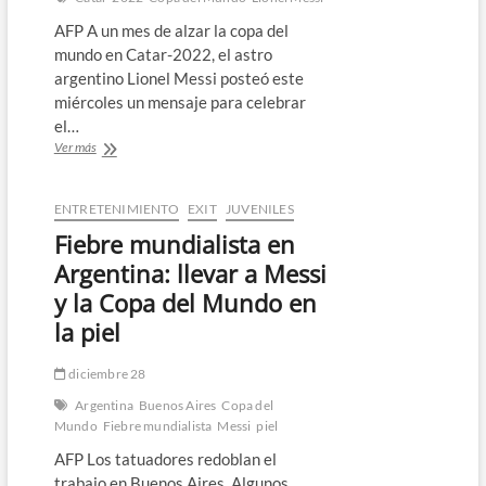
AFP A un mes de alzar la copa del
mundo en Catar-2022, el astro
argentino Lionel Messi posteó este
miércoles un mensaje para celebrar
el…
A
Ver más
un
mes
de
ENTRETENIMIENTO
EXIT
JUVENILES
la
Fiebre mundialista en
“hermosa
locura“,
Argentina: llevar a Messi
Messi
y la Copa del Mundo en
aún
incrédulo
la piel
de
ser
diciembre 28
campeón
mundial
Argentina
Buenos Aires
Copa del
￼
Mundo
Fiebre mundialista
Messi
piel
AFP Los tatuadores redoblan el
trabajo en Buenos Aires. Algunos