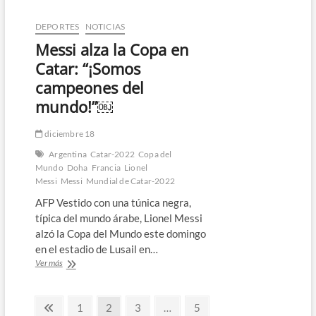
inmortaliza
a
DEPORTES
NOTICIAS
Messi
Messi alza la Copa en
cuando
levanta
Catar: “¡Somos
la
campeones del
Copa
del
mundo!”￼
Mundo
￼
diciembre 18
Argentina
Catar-2022
Copa del
Mundo
Doha
Francia
Lionel
Messi
Messi
Mundial de Catar-2022
AFP Vestido con una túnica negra,
típica del mundo árabe, Lionel Messi
alzó la Copa del Mundo este domingo
en el estadio de Lusail en…
Messi
Ver más
alza
la
Paginación
Copa
Página
Página
Página
Página
Página
1
2
3
…
5
en