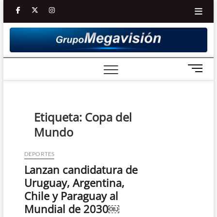
Saltar
facebook
twitter
Youtube
instagram
al
contenido
B
o
t
ó
n
Etiqueta:
Copa del
d
Mundo
e
m
e
DEPORTES
n
Lanzan candidatura de
ú
Uruguay, Argentina,
Chile y Paraguay al
Mundial de 2030￼