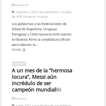
febrero 07
Argentina
Chile
Copa del Mundo
Mundial
de 2030
Paraguay
Uruguay
Los gobiernos y las federaciones de
fútbol de Argentina, Uruguay,
Paraguay y Chile lanzaron este martes
en Buenos Aires la candidatura oficial
para obtener la…
Lanzan
Ver más
candidatura
de
Uruguay,
DEPORTES
Argentina,
A un mes de la “hermosa
Chile
y
locura“, Messi aún
Paraguay
incrédulo de ser
al
Mundial
campeón mundial￼
de
2030
enero 18
￼
Catar-2022
Copa del Mundo
Lionel Messi