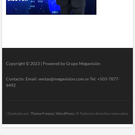
Copyright © 2023 | Powered by Grupo Megavisión
Contacto: Email: ventas@megavision.com.sv Tel: +503-7877-
6492
| Diseñado por:
Theme Freesia
|
WordPress
| © Todos los derechos reservados