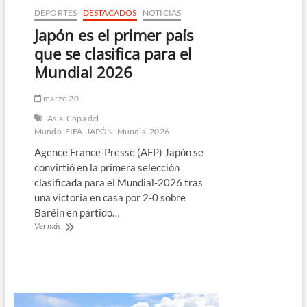
y
DEPORTES
DESTACADOS
NOTICIAS
espray
Japón es el primer país
que se clasifica para el
Mundial 2026
marzo 20
Asia
Copa del
Mundo
FIFA
JAPÓN
Mundial 2026
Agence France-Presse (AFP) Japón se
convirtió en la primera selección
clasificada para el Mundial-2026 tras
una victoria en casa por 2-0 sobre
Baréin en partido…
Japón
Ver más
es
el
primer
país
que
se