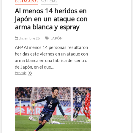
DESTACADOS
NOTICIAS
Al menos 14 heridos en
Japón en un ataque con
arma blanca y espray
diciembre 26
JAPÓN
AFP Al menos 14 personas resultaron
heridas este viernes en un ataque con
arma blanca en una fábrica del centro
de Japón, en el que…
Al
Ver más
menos
14
heridos
en
Japón
en
un
ataque
con
arma
blanca