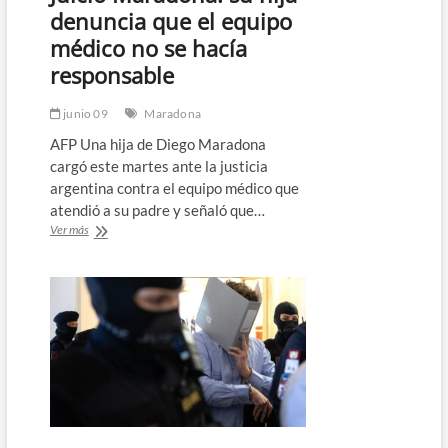
denuncia que el equipo
médico no se hacía
responsable
junio 09
Maradona
AFP Una hija de Diego Maradona
cargó este martes ante la justicia
argentina contra el equipo médico que
atendió a su padre y señaló que…
Juicio
Ver más
Maradona:
su
hija
denuncia
que
el
equipo
médico
no
se
hacía
responsable