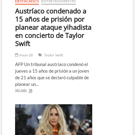
DESTACADOS
ENTRETENIMIENTO
Austríaco condenado a
15 años de prisión por
planear ataque yihadista
en concierto de Taylor
Swift
mayo 28
Taylor Swift
AFP Un tribunal austríaco condenó el
jueves a 15 años de prisión a un joven
de 21 años que se declaró culpable de
planear un…
Austríaco
Ver más
condenado
a
15
años
de
prisión
por
planear