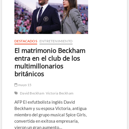
de
la
marca
de
Kim
Kardashian
en
Reino
DESTACADOS
ENTRETENIMIENTO
Unido
El matrimonio Beckham
entra en el club de los
multimillonarios
británicos
mayo 15
David Beckham
Victoria Beckham
AFP El exfutbolista inglés David
Beckham y su esposa Victoria, antigua
miembro del grupo musical Spice Girls,
convertida en exitosa empresaria,
vieron un gran aumento…