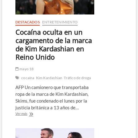
ataque
yihadista
en
concierto
DESTACADOS
ENTRETENIMIENTO
de
Cocaína oculta en un
Taylor
Swift
cargamento de la marca
de Kim Kardashian en
Reino Unido
mayo 18
cocaína
Kim Kardashian
Tráfico de droga
AFP Un camionero que transportaba
ropa de la marca de Kim Kardashian,
Skims, fue condenado el lunes por la
justicia británica a 13 años de…
Cocaína
Ver más
oculta
en
un
cargamento