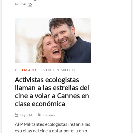
El
Ver más
matrimonio
Beckham
entra
en
el
club
de
los
multimillonarios
británicos
DESTACADOS
ENTRETENIMIENTO
Activistas ecologistas
llaman a las estrellas del
cine a volar a Cannes en
clase económica
mayo 14
Cannes
AFP Militantes ecologistas instan a las
estrellas del cine a optar por el tren o