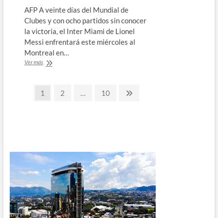
AFP A veinte días del Mundial de
Clubes y con ocho partidos sin conocer
la victoria, el Inter Miami de Lionel
Messi enfrentará este miércoles al
Montreal en…
A
Ver más
menos
de
Paginación
un
Página
Página
Página
Página
1
2
…
10
mes
siguiente
de
del
Mundial
entradas
de
Clubes,
Inter
Miami
intentará
alzar
vuelo
frente
al
Montreal