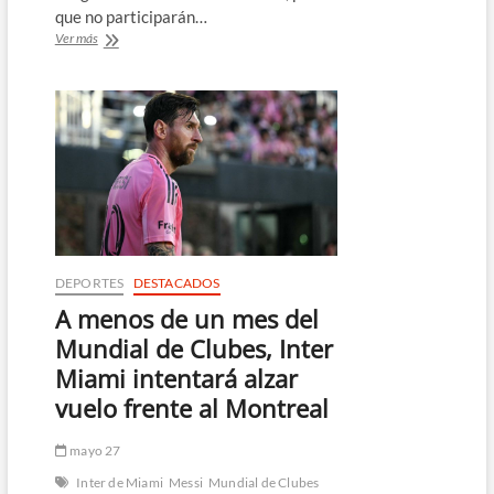
que no participarán…
Messi
Ver más
y
Alba,
bajas
del
Juego
de
las
Estrellas
de
la
MLS
DEPORTES
DESTACADOS
A menos de un mes del
Mundial de Clubes, Inter
Miami intentará alzar
vuelo frente al Montreal
mayo 27
Inter de Miami
Messi
Mundial de Clubes