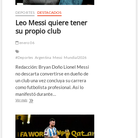
en
el
DEPORTES
DESTACADOS
Mundial
Leo Messi quiere tener
su propio club
enero 06
#Deportes
Argentina
Messi
Mundial2026
Redacción: Bryan Doño Lionel Messi
no descarta convertirse en dueño de
un club una vez concluya su carrera
como futbolista profesional. Así lo
manifestó durante…
Leo
Ver más
Messi
quiere
tener
su
propio
club