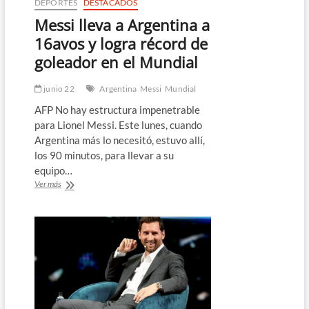
DEPORTES
DESTACADOS
Messi lleva a Argentina a
16avos y logra récord de
goleador en el Mundial
junio 22
Argentina
Messi
Mundial
AFP No hay estructura impenetrable
para Lionel Messi. Este lunes, cuando
Argentina más lo necesitó, estuvo allí,
los 90 minutos, para llevar a su
equipo…
Messi
Ver más
lleva
a
Argentina
a
16avos
y
logra
récord
de
goleador