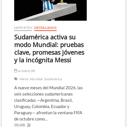
DEPORTES
DESTACADOS
Sudamérica activa su
modo Mundial: pruebas
clave, promesas jóvenes
y la incógnita Messi
octubre 08
Messi
Mundial
Sudamérica
A nueve meses del Mundial 2026, las
seis selecciones sudamericanas
clasificadas —Argentina, Brasil,
Uruguay, Colombia, Ecuador y
Paraguay— afrontan la ventana FIFA
de octubre como…
Sudamérica
Ver más