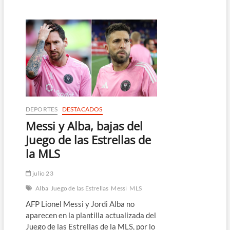
activa
su
modo
Mundial:
pruebas
clave,
promesas
jóvenes
y
la
incógnita
Messi
DEPORTES
DESTACADOS
Messi y Alba, bajas del
Juego de las Estrellas de
la MLS
julio 23
Alba
Juego de las Estrellas
Messi
MLS
AFP Lionel Messi y Jordi Alba no
aparecen en la plantilla actualizada del
Juego de las Estrellas de la MLS, por lo