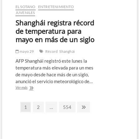
supone
EL SOTANO
ENTRETENIMIENTO
un
JUVENILES
riesgo
Shanghái registra récord
de
“extinción”
de temperatura para
para
mayo en más de un siglo
la
humanidad,
señalan
mayo 29
Récord
Shanghái
expertos
AFP Shanghái registró este lunes la
temperatura más elevada para un mes
de mayo desde hace más de un siglo,
anunció el servicio meteorológico de…
Shanghái
Ver más
registra
récord
Paginación
de
Página
Página
Página
Página
1
2
…
554
temperatura
siguiente
de
para
mayo
entradas
en
más
de