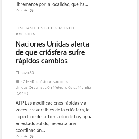
libremente por la localidad, que ha…
Lanzan
Ver más
alerta
por
gorila
EL SOTANO
ENTRETENIMIENTO
que
JUVENILES
deambula
Naciones Unidas alerta
en
poblado
de que criósfera sufre
mexicano
rápidos cambios
mayo 30
(OMM)
criósfera
Naciones
Unidas
Organización Meteorológica Mundial
(OMM)
AFP Las modificaciones rápidas y a
veces irreversibles de la criósfera, la
superficie de la Tierra donde hay agua
en estado sólido, necesita una
coordinación…
Naciones
Ver más