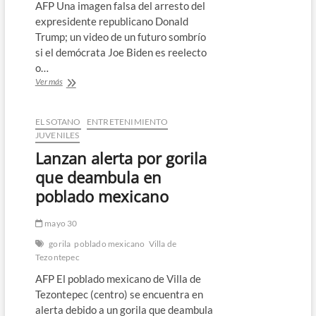
AFP Una imagen falsa del arresto del
expresidente republicano Donald
Trump; un video de un futuro sombrío
si el demócrata Joe Biden es reelecto
o…
Falsos
Ver más
contenidos
de
la
EL SOTANO
ENTRETENIMIENTO
IA
JUVENILES
despiertan
Lanzan alerta por gorila
temores
por
que deambula en
las
poblado mexicano
elecciones
de
2024
mayo 30
en
gorila
poblado mexicano
Villa de
EEUU
Tezontepec
AFP El poblado mexicano de Villa de
Tezontepec (centro) se encuentra en
alerta debido a un gorila que deambula