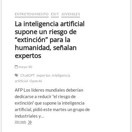
Unidas
alerta
de
ENTRETENIMIENTO
EXIT
JUVENILES
que
La inteligencia artificial
criósfera
sufre
supone un riesgo de
rápidos
“extinción” para la
cambios
humanidad, señalan
expertos
mayo 30
ChatGPT
expertos
inteligencia
artificial
OpenAI
AFP Los líderes mundiales deberían
dedicarse a reducir “el riesgo de
extinción” que supone la inteligencia
artificial, pidió este martes un grupo de
industriales y…
La
Ver más
inteligencia
artificial