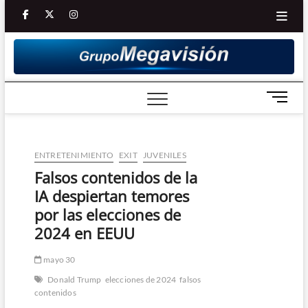
Saltar
facebook
twitter
Youtube
instagram
al
contenido
B
o
t
ó
ENTRETENIMIENTO
EXIT
JUVENILES
n
d
Falsos contenidos de la
e
IA despiertan temores
m
por las elecciones de
e
2024 en EEUU
n
ú
mayo 30
Donald Trump
elecciones de 2024
falsos
contenidos