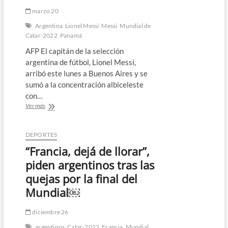
marzo 20
Argentina
Lionel Messi
Messi
Mundial de
Catar-2022
Panamá
AFP El capitán de la selección
argentina de fútbol, Lionel Messi,
arribó este lunes a Buenos Aires y se
sumó a la concentración albiceleste
con…
Messi
Ver más
arriba
a
Argentina
DEPORTES
para
“Francia, dejá de llorar”,
el
amistoso
piden argentinos tras las
de
quejas por la final del
los
campeones
Mundial￼
del
mundo
diciembre 26
con
Panamá
argentinos
Catar-2022
Francia
Mundial