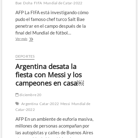
Bae
Doha
FIFA
Mundial de Catar-2022
AFP La FIFA está investigando cómo
pudo el famoso chef turco Salt Bae
penetrar en el campo después de la
final del Mundial de fútbol…
La
Ver más
FIFA
investiga
cómo
DEPORTES
pudo
Argentina desata la
un
chef
fiesta con Messi y los
turco
campeones en casa￼
hacerse
fotos
en
diciembre 20
el
Argentina
Catar-2022
Messi
Mundial de
campo
Catar-2022
tras
final
AFP En un ambiente de euforia masiva,
del
millones de personas acompañan por
Mundial
las autopistas y calles de Buenos Aires
￼