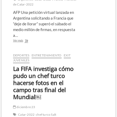
de Catar-2022
AFP Una petición virtual lanzada en
Argentina solicitando a Francia que
“deje de llorar” superó el sábado el
medio millón de firmas, en respuesta
a…
“Francia,
Ver más
dejá
de
llorar”,
DEPORTES
ENTRETENIMIENTO
EXIT
piden
JUVENILES
argentinos
La FIFA investiga cómo
tras
las
pudo un chef turco
quejas
hacerse fotos en el
por
la
campo tras final del
final
Mundial￼
del
Mundial
￼
diciembre 23
Catar-2022
chef turco Salt