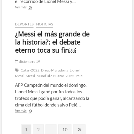
el recorrido de Lionel Messi y…
Argentina
Ver más
desata
la
fiesta
DEPORTES
NOTICIAS
con
¿Messi el más grande de
Messi
y
la historia?: el debate
los
eterno toca su fin￼
campeones
en
casa
diciembre 19
￼
Catar-2022
Diego Maradona
Lionel
Messi
Messi
Mundial de Catar-2022
Pelé
AFP Campeón del mundo el domingo,
Lionel Messi ganó por fin todos los
trofeos que podía ganar, alcanzando la
cima del fútbol donde salvo Pelé…
¿Messi
Ver más
el
más
Paginación
grande
Página
Página
Página
Página
1
2
…
10
de