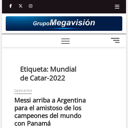
Saltar
facebook
twitter
Youtube
instagram
al
contenido
B
o
t
ó
n
Etiqueta:
Mundial
d
de Catar-2022
e
m
e
DEPORTES
n
Messi arriba a Argentina
ú
para el amistoso de los
campeones del mundo
con Panamá