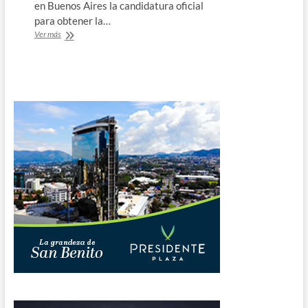
en Buenos Aires la candidatura oficial
para obtener la…
Lanzan
Ver más
candidatura
de
Uruguay,
Argentina,
Chile
y
Paraguay
al
Mundial
de
2030
￼