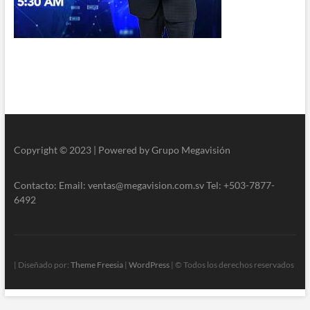
Copyright © 2023 | Powered by Grupo Megavisión
Contacto: Email: ventas@megavision.com.sv Tel: +503-7877-
6492
| Diseñado por:
Theme Freesia
|
WordPress
| © Todos los derechos reservados