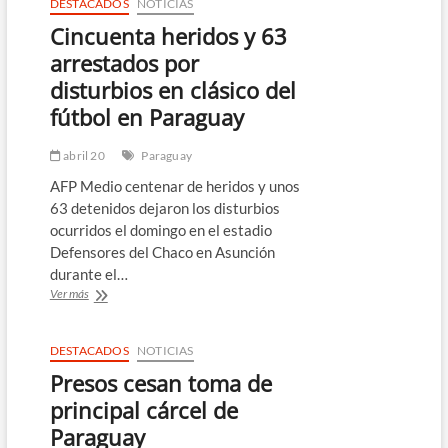
DESTACADOS
NOTICIAS
Cincuenta heridos y 63
arrestados por
disturbios en clásico del
fútbol en Paraguay
abril 20
Paraguay
AFP Medio centenar de heridos y unos
63 detenidos dejaron los disturbios
ocurridos el domingo en el estadio
Defensores del Chaco en Asunción
durante el…
Cincuenta
Ver más
heridos
y
63
DESTACADOS
NOTICIAS
arrestados
Presos cesan toma de
por
disturbios
principal cárcel de
en
Paraguay
clásico