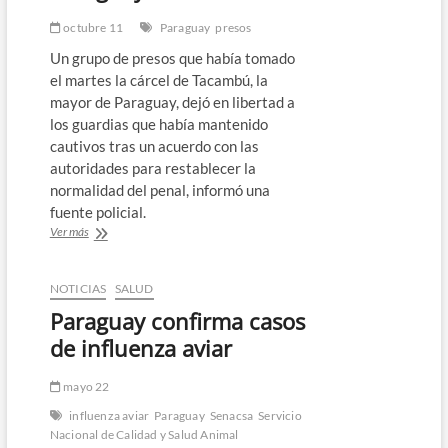
del
fútbol
octubre 11
Paraguay
presos
en
Un grupo de presos que había tomado
Paraguay
el martes la cárcel de Tacambú, la
mayor de Paraguay, dejó en libertad a
los guardias que había mantenido
cautivos tras un acuerdo con las
autoridades para restablecer la
normalidad del penal, informó una
fuente policial.
Presos
Ver más
cesan
toma
de
NOTICIAS
SALUD
principal
Paraguay confirma casos
cárcel
de
de influenza aviar
Paraguay
mayo 22
influenza aviar
Paraguay
Senacsa
Servicio
Nacional de Calidad y Salud Animal