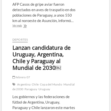
AFP Casos de gripe aviar fueron
detectados en aves de traspatio en dos
poblaciones de Paraguay, a unos 550
km al noroeste de Asunción, informó…
Paraguay
Ver más
confirma
casos
de
DEPORTES
influenza
Lanzan candidatura de
aviar
Uruguay, Argentina,
Chile y Paraguay al
Mundial de 2030￼
febrero 07
Argentina
Chile
Copa del Mundo
Mundial
de 2030
Paraguay
Uruguay
Los gobiernos y las federaciones de
fútbol de Argentina, Uruguay,
Paraguay y Chile lanzaron este martes