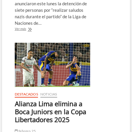
anunciaron este lunes la detención de
siete personas por “realizar saludos
nazis durante el partido” de la Liga de
Naciones de…
Detienen
Ver más
a
siete
personas
por
“realizar
saludos
nazis”
durante
partido
Francia-
Croacia
DESTACADOS
NOTICIAS
Alianza Lima elimina a
Boca Juniors en la Copa
Libertadores 2025
febrero 25