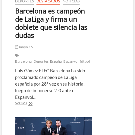
DEPORTES
DESTACADOS
NOTICIAS
Barcelona es campeón
de LaLiga y firma un
doblete que silencia las
dudas
mayo 15
Barcelona
Deportes
España
Espanyol
fútbol
Luis Gómez El FC Barcelona ha sido
proclamado campeón de LaLiga
española por 28ª vez en su historia,
luego de imponerse 2-0 ante el
Espanyol…
Barcelona
Ver más
es
campeón
de
LaLiga
y