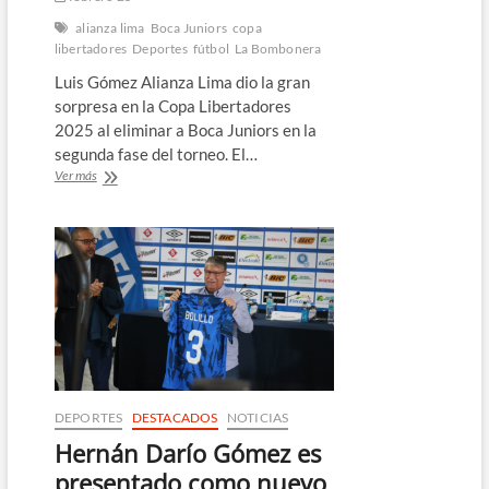
alianza lima
Boca Juniors
copa
libertadores
Deportes
fútbol
La Bombonera
Luis Gómez Alianza Lima dio la gran
sorpresa en la Copa Libertadores
2025 al eliminar a Boca Juniors en la
segunda fase del torneo. El…
Alianza
Ver más
Lima
elimina
a
Boca
Juniors
en
la
Copa
Libertadores
2025
DEPORTES
DESTACADOS
NOTICIAS
Hernán Darío Gómez es
presentado como nuevo