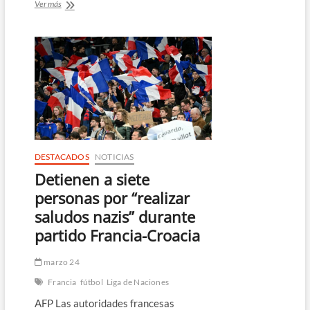
El
Ver más
Real
Madrid
fue
reconocido
como
el
equipo
del
año
en
los
Premios
DESTACADOS
NOTICIAS
Laureus
Detienen a siete
personas por “realizar
saludos nazis” durante
partido Francia-Croacia
marzo 24
Francia
fútbol
Liga de Naciones
AFP Las autoridades francesas