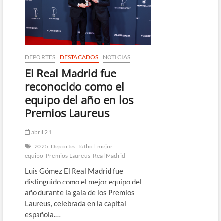
firma
un
doblete
que
silencia
las
dudas
DEPORTES
DESTACADOS
NOTICIAS
El Real Madrid fue
reconocido como el
equipo del año en los
Premios Laureus
abril 21
2025
Deportes
fútbol
mejor
equipo
Premios Laureus
Real Madrid
Luis Gómez El Real Madrid fue
distinguido como el mejor equipo del
año durante la gala de los Premios
Laureus, celebrada en la capital
española.…