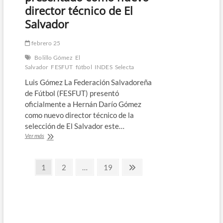
director técnico de El
Salvador
febrero 25
Bolillo Gómez
El
Salvador
FESFUT
fútbol
INDES
Selecta
Luis Gómez La Federación Salvadoreña
de Fútbol (FESFUT) presentó
oficialmente a Hernán Darío Gómez
como nuevo director técnico de la
selección de El Salvador este…
Hernán
Ver más
Darío
Gómez
Paginación
es
Página
Página
Página
Página
1
2
…
19
presentado
siguiente
de
como
nuevo
entradas
director
técnico
de