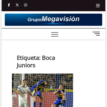
Saltar
facebook
twitter
Youtube
instagram
al
contenido
B
o
t
ó
n
Etiqueta:
Boca
d
Juniors
e
m
e
n
ú