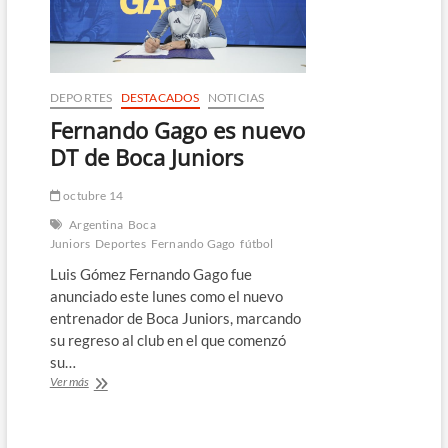
la
Copa
Libertadores
2025
DEPORTES
DESTACADOS
NOTICIAS
Fernando Gago es nuevo
DT de Boca Juniors
octubre 14
Argentina
Boca
Juniors
Deportes
Fernando Gago
fútbol
Luis Gómez Fernando Gago fue
anunciado este lunes como el nuevo
entrenador de Boca Juniors, marcando
su regreso al club en el que comenzó
su…
Fernando
Ver más
Gago
es
nuevo