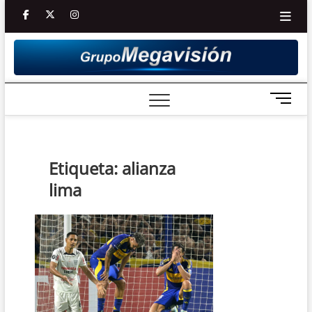
Saltar
facebook
twitter
Youtube
instagram
al
contenido
B
o
t
ó
n
Etiqueta:
alianza
d
lima
e
m
e
n
ú