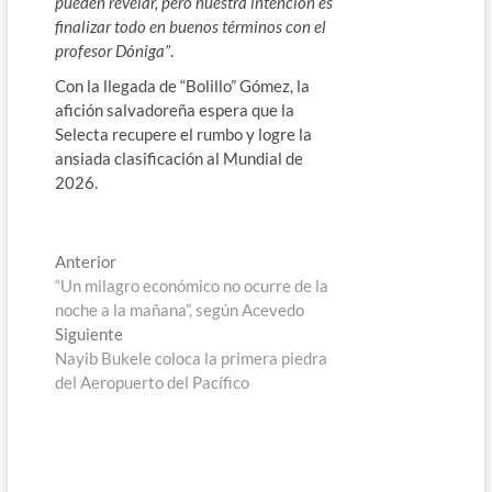
pueden revelar, pero nuestra intención es
finalizar todo en buenos términos con el
profesor Dóniga”
.
Con la llegada de “Bolillo” Gómez, la
afición salvadoreña espera que la
Selecta recupere el rumbo y logre la
ansiada clasificación al Mundial de
2026.
Navegación
Entrada
Anterior
anterior:
“Un milagro económico no ocurre de la
de
noche a la mañana”, según Acevedo
entradas
Entrada
Siguiente
siguiente:
Nayib Bukele coloca la primera piedra
del Aeropuerto del Pacífico