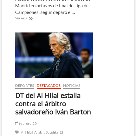
Madrid en octavos de final de Liga de
Campeones, según deparó el…
¡Oficial!
Ver más
Definidos
los
octavos
de
final
de
la
Champions
League
DEPORTES
DESTACADOS
NOTICIAS
DT del Al Hilal estalla
contra el árbitro
salvadoreño Iván Barton
febrero 20
Al Hilal
Arabia Saudita
El