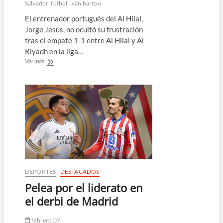
Salvador
fútbol
iván barton
El entrenador portugués del Al Hilal,
Jorge Jesús, no ocultó su frustración
tras el empate 1-1 entre Al Hilal y Al
Riyadh en la liga…
DT
Ver más
del
Al
Hilal
estalla
contra
el
árbitro
salvadoreño
Iván
Barton
DEPORTES
DESTACADOS
Pelea por el liderato en
el derbi de Madrid
febrero 07