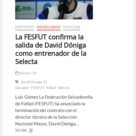
de
la
Selecta
DEPORTES
DESTACADOS
NOTICIAS
La FESFUT confirma la
salida de David Dóniga
como entrenador de la
Selecta
febrero 24
david dóniga
El
Salvador
FESFUT
fútbol
Selecta
Luis Gómez La Federación Salvadoreña
de Fútbol (FESFUT) ha anunciado la
terminación del contrato con el
director técnico de la Selección
Nacional Mayor, David Dóniga…
La
Ver más
FESFUT