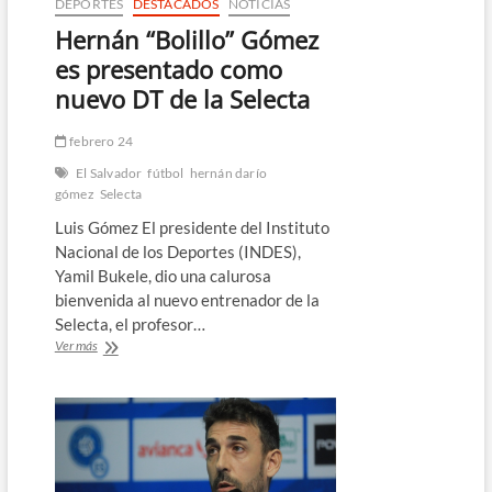
DEPORTES
DESTACADOS
NOTICIAS
Hernán “Bolillo” Gómez
es presentado como
nuevo DT de la Selecta
febrero 24
El Salvador
fútbol
hernán darío
gómez
Selecta
Luis Gómez El presidente del Instituto
Nacional de los Deportes (INDES),
Yamil Bukele, dio una calurosa
bienvenida al nuevo entrenador de la
Selecta, el profesor…
Hernán
Ver más
“Bolillo”
Gómez
es
presentado
como
nuevo
DT