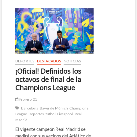
confirma
la
salida
de
David
Dóniga
como
entrenador
de
la
Selecta
DEPORTES
DESTACADOS
NOTICIAS
¡Oficial! Definidos los
octavos de final de la
Champions League
febrero 21
Barcelona
Bayer de Múnich
Champions
League
Deportes
fútbol
Liverpool
Real
Madrid
El vigente campeón Real Madrid se
medirá con sus vecinos del Atlético de