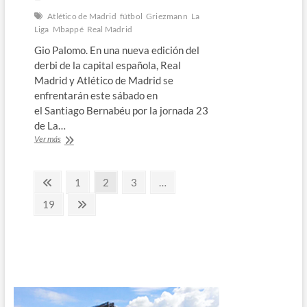
Atlético de Madrid
fútbol
Griezmann
La
Liga
Mbappé
Real Madrid
Gio Palomo. En una nueva edición del
derbi de la capital española, Real
Madrid y Atlético de Madrid se
enfrentarán este sábado en
el Santiago Bernabéu por la jornada 23
de La…
Pelea
Ver más
por
el
Paginación
liderato
Página
Página
Página
Página
1
2
3
…
en
anterior
de
el
Página
Página
19
derbi
siguiente
entradas
de
Madrid