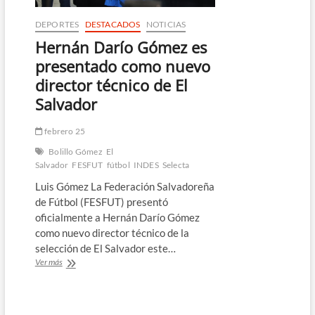
DEPORTES
DESTACADOS
NOTICIAS
Hernán Darío Gómez es
presentado como nuevo
director técnico de El
Salvador
febrero 25
Bolillo Gómez
El
Salvador
FESFUT
fútbol
INDES
Selecta
Luis Gómez La Federación Salvadoreña
de Fútbol (FESFUT) presentó
oficialmente a Hernán Darío Gómez
como nuevo director técnico de la
selección de El Salvador este…
Hernán
Ver más
Darío
Gómez
es
presentado