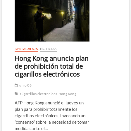
en
incendio
en
complejo
residencial
de
Hong
Kong
DESTACADOS
NOTICIAS
Hong Kong anuncia plan
de prohibición total de
cigarillos electrónicos
junio 06
Cigarrillos electrónicos
Hong Kong
AFP Hong Kong anunció el jueves un
plan para prohibir totalmente los
cigarrillos electrónicos, invocando un
“consenso” sobre la necesidad de tomar
medidas ante el…