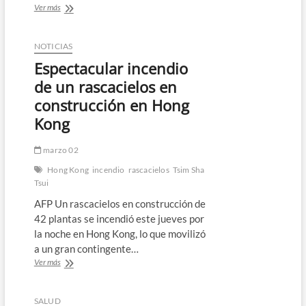
Hong
Ver más
Kong
anuncia
plan
NOTICIAS
de
Espectacular incendio
prohibición
total
de un rascacielos en
de
construcción en Hong
cigarillos
electrónicos
Kong
marzo 02
Hong Kong
incendio
rascacielos
Tsim Sha
Tsui
AFP Un rascacielos en construcción de
42 plantas se incendió este jueves por
la noche en Hong Kong, lo que movilizó
a un gran contingente…
Espectacular
Ver más
incendio
de
un
SALUD