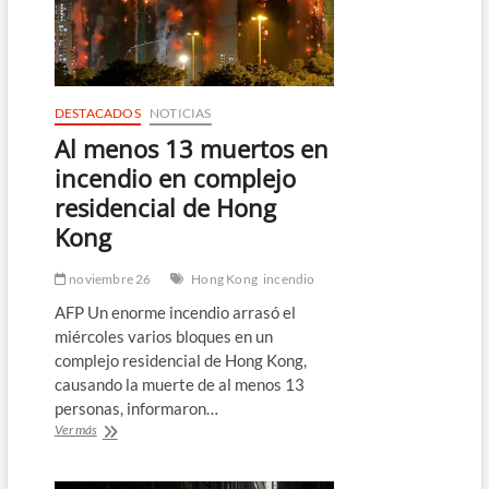
20
años
de
prisión
al
magnate
DESTACADOS
NOTICIAS
y
Al menos 13 muertos en
activista
prodemocracia
incendio en complejo
Jimmy
residencial de Hong
Lai
Kong
noviembre 26
Hong Kong
incendio
AFP Un enorme incendio arrasó el
miércoles varios bloques en un
complejo residencial de Hong Kong,
causando la muerte de al menos 13
personas, informaron…
Al
Ver más
menos
13
muertos