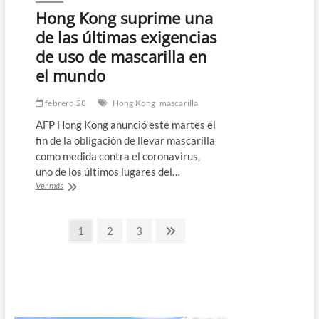
rascacielos
Hong Kong suprime una
en
construcción
de las últimas exigencias
en
de uso de mascarilla en
Hong
Kong
el mundo
febrero 28
Hong Kong
mascarilla
AFP Hong Kong anunció este martes el
fin de la obligación de llevar mascarilla
como medida contra el coronavirus,
uno de los últimos lugares del…
Hong
Ver más
Kong
suprime
Paginación
una
Página
Página
Página
Página
1
2
3
de
siguiente
de
las
últimas
entradas
exigencias
de
uso
de