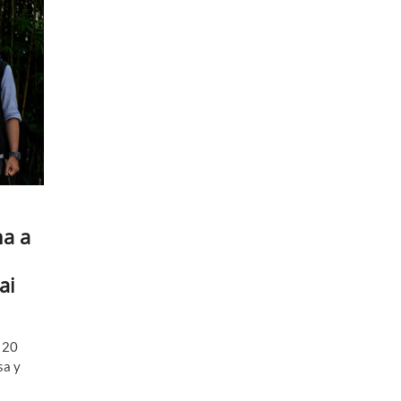
na a
ai
 20
sa y