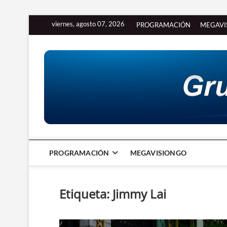
Saltar
viernes, agosto 07, 2026
PROGRAMACIÓN
MEGAVI
al
contenido
PROGRAMACIÓN
MEGAVISIONGO
Etiqueta:
Jimmy Lai