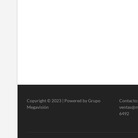
Copyright © 2023 | Powered by Grupo
Contacto:
Megavisión
ventas@me
6492