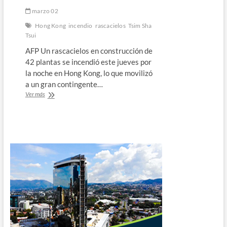
marzo 02
Hong Kong
incendio
rascacielos
Tsim Sha
Tsui
AFP Un rascacielos en construcción de
42 plantas se incendió este jueves por
la noche en Hong Kong, lo que movilizó
a un gran contingente…
Espectacular
Ver más
incendio
de
un
rascacielos
en
construcción
en
Hong
Kong