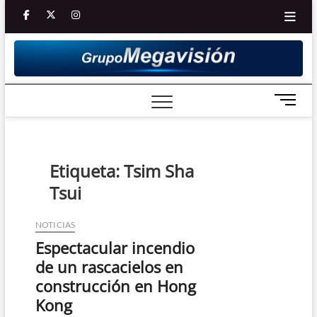
Saltar
facebook
twitter
Youtube
instagram
al
contenido
B
o
t
ó
n
Etiqueta:
Tsim Sha
d
Tsui
e
m
e
NOTICIAS
n
Espectacular incendio
ú
de un rascacielos en
construcción en Hong
Kong