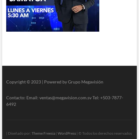
Copyright © 2023 | Powered by Grupo Megavisión
Contacto: Email: ventas@megavision.com.sv Tel: +503-7877-
6492
| Diseñado por:
Theme Freesia
|
WordPress
| © Todos los derechos reservados