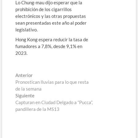
Lo Chung-mau dijo esperar que la
prohibición de los cigarrillos
electrónicos y las otras propuestas
sean presentadas este año al poder
legislativo.
Hong Kong espera reducir la tasa de
fumadores a 7,8%, desde 9,1% en
2023.
Navegación
Entrada
Anterior
anterior:
Pronostican lluvias para lo que resta
de
de la semana
entradas
Entrada
Siguiente
siguiente:
Capturan en Ciudad Delgado a “Pucca”,
pandillera de la MS13