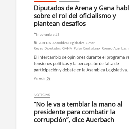
Diputados de Arena y Gana hab
sobre el rol del oficialismo y
plantean desafíos
noviembre 13
ARENA
Asamblea Legislativa
César
Reyes
Diputados
GANA
Pulso Ciudadano
Romeo Auerbach
El intercambio de opiniones durante el programa re
tensiones políticas y la percepción de falta de
participación y debate en la Asamblea Legislativa.
Diputados
Ver más
de
Arena
y
NOTICIAS
Gana
“No le va a temblar la mano al
hablan
sobre
presidente para combatir la
el
corrupción”, dice Auerbach
rol
del