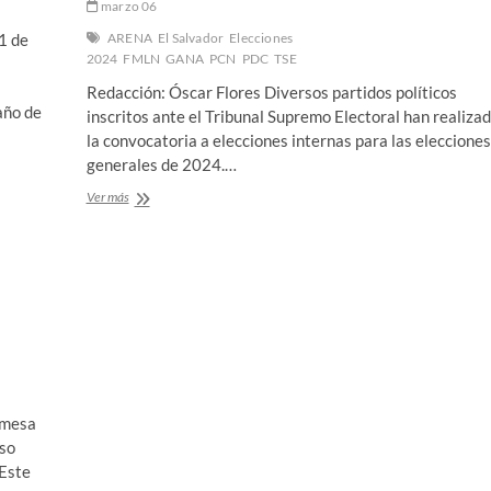
marzo 06
1 de
ARENA
El Salvador
Elecciones
2024
FMLN
GANA
PCN
PDC
TSE
a
Redacción: Óscar Flores Diversos partidos políticos
año de
inscritos ante el Tribunal Supremo Electoral han realiza
la convocatoria a elecciones internas para las elecciones
generales de 2024.…
Finaliza
Ver más
plazo
para
convocar
a
internas
en
el
marco
de
elecciones
2024
 mesa
lso
 Este