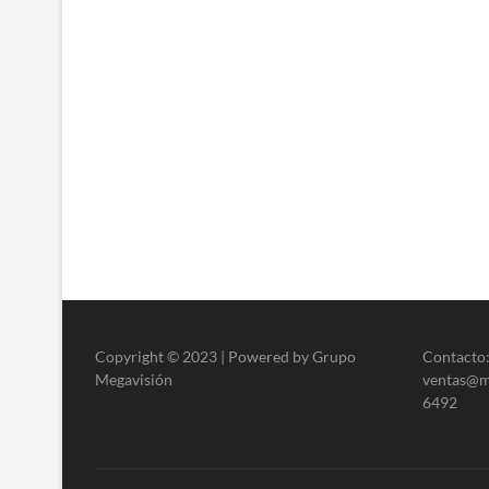
Copyright © 2023 | Powered by Grupo
Contacto:
Megavisión
ventas@me
6492