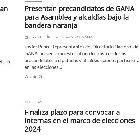
lan
Presentan precandidatos de GANA
para Asamblea y alcaldías bajo la
bandera naranja
julio 08
Elecciones 2024
GANA
Javier Ponce Representantes del Directorio Nacional de
GANA, presentaron este sábado los rostros de sus
precandidatos a diputados y alcaldes quienes participar
flejó
en las elecciones…
Presentan
Ver más
precandidatos
de
GANA
para
NOTICIAS
Asamblea
y
Finaliza plazo para convocar a
alcaldías
internas en el marco de elecciones
bajo
la
2024
bandera
naranja