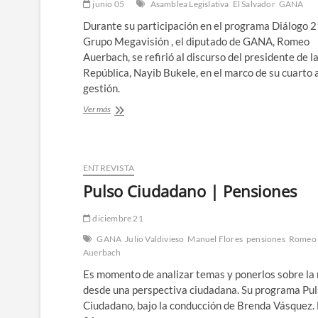
oficialismo
junio 05
Asamblea Legislativa
El Salvador
GANA
y
Durante su participación en el programa Diálogo 2
plantean
Grupo Megavisión , el diputado de GANA, Romeo
desafíos
Auerbach, se refirió al discurso del presidente de l
República, Nayib Bukele, en el marco de su cuarto 
gestión.
“No
Ver más
le
va
a
temblar
ENTREVISTA
la
mano
Pulso Ciudadano | Pensiones
al
presidente
diciembre 21
para
combatir
GANA
Julio Valdivieso
Manuel Flores
pensiones
Romeo
la
Auerbach
corrupción”,
Es momento de analizar temas y ponerlos sobre la
dice
Auerbach
desde una perspectiva ciudadana. Su programa Pu
Ciudadano, bajo la conducción de Brenda Vásquez.