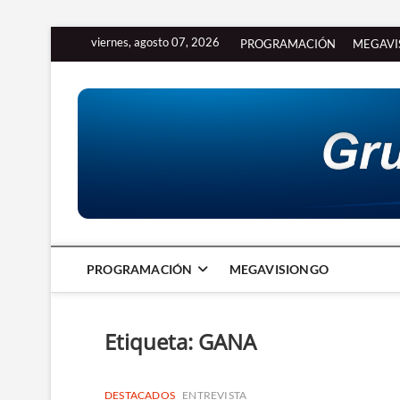
Saltar
viernes, agosto 07, 2026
PROGRAMACIÓN
MEGAVI
al
contenido
PROGRAMACIÓN
MEGAVISIONGO
Etiqueta:
GANA
DESTACADOS
ENTREVISTA