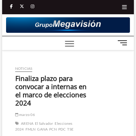
Saltar
facebook
twitter
Youtube
instagram
al
contenido
B
o
t
ó
NOTICIAS
n
d
Finaliza plazo para
e
convocar a internas en
m
el marco de elecciones
e
2024
n
ú
marzo 06
ARENA
El Salvador
Elecciones
2024
FMLN
GANA
PCN
PDC
TSE