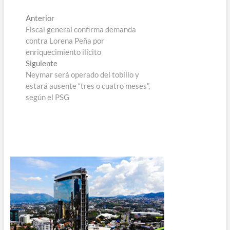
Navegación
Entrada
Anterior
anterior:
Fiscal general confirma demanda
de
contra Lorena Peña por
entradas
enriquecimiento ilícito
Entrada
Siguiente
siguiente:
Neymar será operado del tobillo y
estará ausente “tres o cuatro meses”,
según el PSG