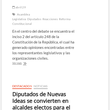
abril 29
Asamblea
Legislativa
Diputados
Reacciones
Reforma
Constitucional
En el centro del debate se encuentra el
inciso 2 del artículo 248 de la
Constitución de la República, el cual ha
generado opiniones encontradas entre
los representantes legislativos y las
organizaciones civiles.
Polémica
Ver más
en
El
Salvador
por
propuesta
DESTACADOS
NOTICIAS
de
Diputados de Nuevas
reforma
constitucional:
Ideas se convierten en
Diputados
alcaldes electos para el
y