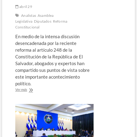
abril 29
Analistas
Asamblea
Legislativa
Diputados
Reforma
Constitucional
En medio de la intensa discusión
desencadenada por la reciente
reforma al artículo 248 de la
Constitución de la República de El
Salvador, abogados y expertos han
compartido sus puntos de vista sobre
este importante acontecimiento
político.
Expertos
Ver más
analizan
la
reciente
Reforma
Constitucional
en
El
Salvador