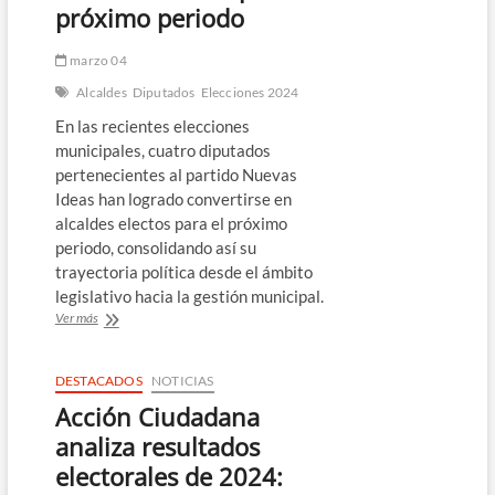
organizaciones
próximo periodo
expresan
sus
marzo 04
posturas
en
Alcaldes
Diputados
Elecciones 2024
redes
En las recientes elecciones
sociales
municipales, cuatro diputados
pertenecientes al partido Nuevas
Ideas han logrado convertirse en
alcaldes electos para el próximo
periodo, consolidando así su
trayectoria política desde el ámbito
legislativo hacia la gestión municipal.
Diputados
Ver más
de
Nuevas
Ideas
DESTACADOS
NOTICIAS
se
Acción Ciudadana
convierten
en
analiza resultados
alcaldes
electorales de 2024:
electos