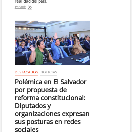
realidad del país.
Diputados
Ver más
aprueban
reforma
al
artículo
248
de
la
Constitución
de
El
Salvador
DESTACADOS
NOTICIAS
Polémica en El Salvador
por propuesta de
reforma constitucional:
Diputados y
organizaciones expresan
sus posturas en redes
sociales