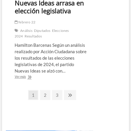
para
Nuevas Ideas arrasa en
el
elección legislativa
próximo
periodo
febrero 22
Análisis
Diputados
Elecciones
2024
Resultados
Hamilton Barcenas Según un análisis
realizado por Acción Ciudadana sobre
los resultados de las elecciones
legislativas de 2024, el partido
Nuevas Ideas se alzó con…
Acción
Ver más
Ciudadana
analiza
Paginación
resultados
Página
Página
Página
Página
1
2
3
electorales
siguiente
de
de
2024:
entradas
Nuevas
Ideas
arrasa
en