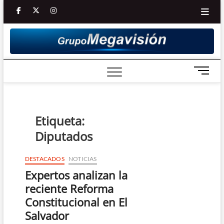
Saltar
facebook
twitter
Youtube
instagram
al
contenido
B
o
t
ó
n
Etiqueta:
d
Diputados
e
m
e
DESTACADOS
NOTICIAS
n
Expertos analizan la
ú
reciente Reforma
Constitucional en El
Salvador