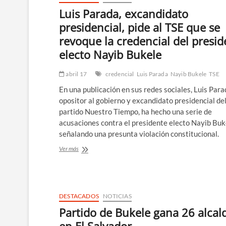
Luis Parada, excandidato
presidencial, pide al TSE que se
revoque la credencial del presid
electo Nayib Bukele
abril 17
credencial
Luis Parada
Nayib Bukele
TSE
En una publicación en sus redes sociales, Luis Para
opositor al gobierno y excandidato presidencial de
partido Nuestro Tiempo, ha hecho una serie de
acusaciones contra el presidente electo Nayib Buk
señalando una presunta violación constitucional.
Luis
Ver más
Parada,
excandidato
presidencial,
pide
al
DESTACADOS
NOTICIAS
TSE
Partido de Bukele gana 26 alcal
que
se