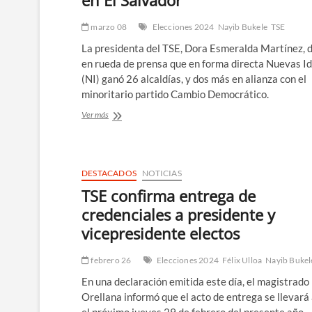
en El Salvador
revoque
la
marzo 08
Elecciones 2024
Nayib Bukele
TSE
credencial
del
La presidenta del TSE, Dora Esmeralda Martínez, 
presidente
en rueda de prensa que en forma directa Nuevas I
electo
(NI) ganó 26 alcaldías, y dos más en alianza con el
Nayib
minoritario partido Cambio Democrático.
Bukele
Partido
Ver más
de
Bukele
gana
26
DESTACADOS
NOTICIAS
alcaldías
en
TSE confirma entrega de
El
credenciales a presidente y
Salvador
vicepresidente electos
febrero 26
Elecciones 2024
Félix Ulloa
Nayib Bukel
En una declaración emitida este día, el magistrado
Orellana informó que el acto de entrega se llevará