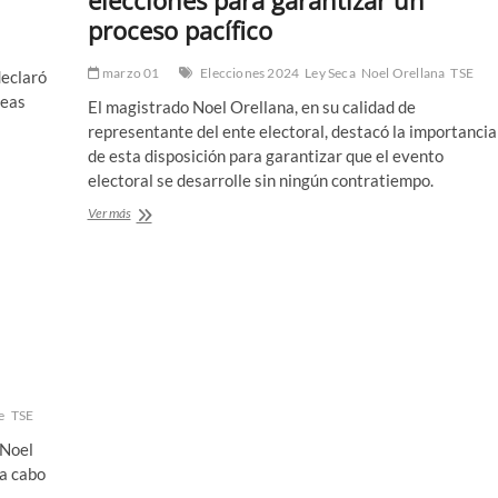
elecciones para garantizar un
anuncia
proceso pacífico
acciones
ante
marzo 01
Elecciones 2024
Ley Seca
Noel Orellana
TSE
declaró
el
deas
TSE
El magistrado Noel Orellana, en su calidad de
representante del ente electoral, destacó la importancia
de esta disposición para garantizar que el evento
electoral se desarrolle sin ningún contratiempo.
Se
Ver más
establece
ley
seca
previo
a
las
elecciones
para
garantizar
un
e
TSE
proceso
 Noel
pacífico
 a cabo