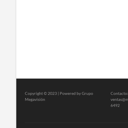
Copyright © 2023 | Powered by Grupo
Contacto:
Megavisión
ventas@me
6492