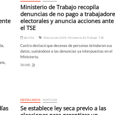
Ministerio de Trabajo recopila
denuncias de no pago a trabajadore
ente
electorales y anuncia acciones ante
el TSE
abril 02
Elecciones 2024
Ministerio de Trabajo
TSE
da,
Castro destacó que decenas de personas brindaron sus
l
datos, sumándose a las denuncias ya interpuestas en el
Ministerio.
ele,
Ministerio
Ver más
de
Trabajo
recopila
denuncias
de
no
pago
DESTACADOS
NOTICIAS
a
trabajadores
días
Se establece ley seca previo a las
electorales
y