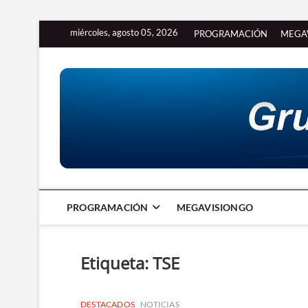
Saltar
miércoles, agosto 05, 2026
PROGRAMACIÓN
MEGA
al
contenido
PROGRAMACIÓN
MEGAVISIONGO
Etiqueta:
TSE
DESTACADOS
NOTICIAS