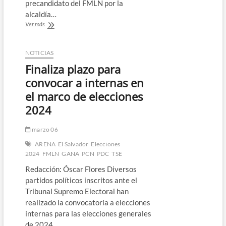
precandidato del FMLN por la
alcaldía…
Programa
Ver más
Diálogo
21:
11
NOTICIAS
de
Finaliza plazo para
mayo
convocar a internas en
el marco de elecciones
2024
marzo 06
ARENA
El Salvador
Elecciones
2024
FMLN
GANA
PCN
PDC
TSE
Redacción: Óscar Flores Diversos
partidos políticos inscritos ante el
Tribunal Supremo Electoral han
realizado la convocatoria a elecciones
internas para las elecciones generales
de 2024.…