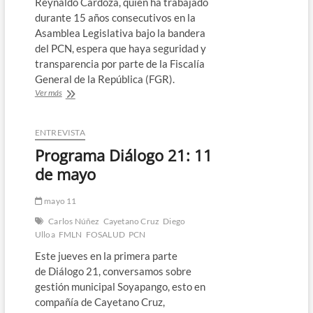
Reynaldo Cardoza, quien ha trabajado
durante 15 años consecutivos en la
Asamblea Legislativa bajo la bandera
del PCN, espera que haya seguridad y
transparencia por parte de la Fiscalía
General de la República (FGR).
“Este
Ver más
será
un
gane
ENTREVISTA
rotundo
Programa Diálogo 21: 11
para
el
de mayo
PCN
en
mayo 11
Chalatenango”,
asegura
Carlos Núñez
Cayetano Cruz
Diego
Reynaldo
Ulloa
FMLN
FOSALUD
PCN
Cardoza
Este jueves en la primera parte
de Diálogo 21, conversamos sobre
gestión municipal Soyapango, esto en
compañía de Cayetano Cruz,