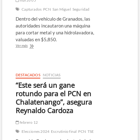
marzo 05
Capturados
PCN
San Miguel
Seguridad
Dentro del vehículo de Granados, las
autoridades incautaron una máquina
para cortar metal y una hidrolavadora,
valuadas en $5,850.
Capturan
Ver más
en
flagrancia
a
individuo
por
DESTACADOS
NOTICIAS
hurto
“Este será un gane
en
San
rotundo para el PCN en
Miguel
Chalatenango”, asegura
Reynaldo Cardoza
febrero 12
Elecciones 2024
Escrutinio final
PCN
TSE