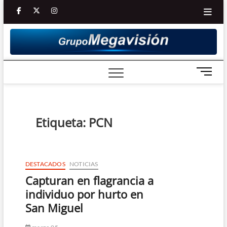
Saltar
facebook
twitter
Youtube
instagram
al
contenido
B
o
t
ó
n
Etiqueta:
PCN
d
e
m
e
DESTACADOS
NOTICIAS
n
Capturan en flagrancia a
ú
individuo por hurto en
San Miguel