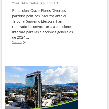
enriquecimiento
2024
FMLN
GANA
PCN
PDC
TSE
ilícito
Redacción: Óscar Flores Diversos
partidos políticos inscritos ante el
Tribunal Supremo Electoral han
realizado la convocatoria a elecciones
internas para las elecciones generales
de 2024.…
Finaliza
Ver más
plazo
para
convocar
a
internas
en
el
marco
de
elecciones
2024