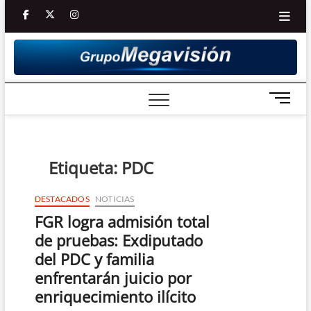
Saltar
facebook
twitter
Youtube
instagram
al
contenido
B
o
t
ó
n
Etiqueta:
PDC
d
e
DESTACADOS
NOTICIAS
m
FGR logra admisión total
e
n
de pruebas: Exdiputado
ú
del PDC y familia
enfrentarán juicio por
enriquecimiento ilícito