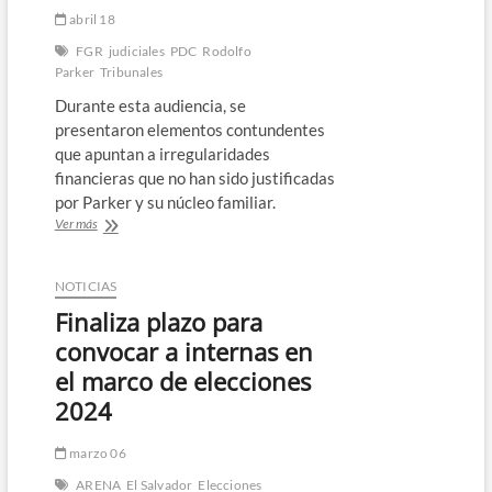
abril 18
FGR
judiciales
PDC
Rodolfo
Parker
Tribunales
Durante esta audiencia, se
presentaron elementos contundentes
que apuntan a irregularidades
financieras que no han sido justificadas
por Parker y su núcleo familiar.
FGR
Ver más
logra
admisión
total
NOTICIAS
de
Finaliza plazo para
pruebas:
Exdiputado
convocar a internas en
del
el marco de elecciones
PDC
y
2024
familia
enfrentarán
marzo 06
juicio
por
ARENA
El Salvador
Elecciones