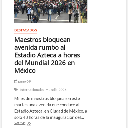
Mundial
2026
en
México
pese
al
DESTACADOS
triunfo
Maestros bloquean
del
Tri
avenida rumbo al
Estadio Azteca a horas
del Mundial 2026 en
México
junio 09
Internacionales
Mundial2026
Miles de maestros bloquearon este
martes una avenida que conduce al
Estadio Azteca, en Ciudad de México, a
solo 48 horas de la inauguración del…
Maestros
Ver más
bloquean