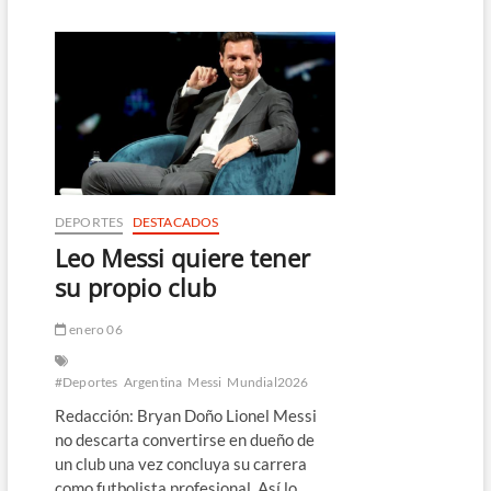
avenida
rumbo
al
Estadio
Azteca
a
horas
del
Mundial
2026
en
DEPORTES
DESTACADOS
México
Leo Messi quiere tener
su propio club
enero 06
#Deportes
Argentina
Messi
Mundial2026
Redacción: Bryan Doño Lionel Messi
no descarta convertirse en dueño de
un club una vez concluya su carrera
como futbolista profesional. Así lo