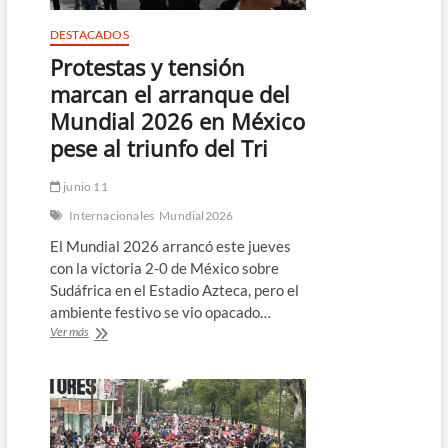
DESTACADOS
Protestas y tensión
marcan el arranque del
Mundial 2026 en México
pese al triunfo del Tri
junio 11
Internacionales
Mundial2026
El Mundial 2026 arrancó este jueves
con la victoria 2-0 de México sobre
Sudáfrica en el Estadio Azteca, pero el
ambiente festivo se vio opacado…
Protestas
Ver más
y
tensión
marcan
el
arranque
del