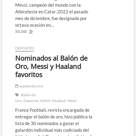
Messi, campeón del mundo con la
Albiceleste en Catar-2022 el pasado
mes de diciembre, fue designado por
octava ocasión en…
Lionel
Ver más
Messi
es
galardonado
DEPORTES
con
Nominados al Balón de
su
octavo
Oro, Messi y Haaland
Balón
favoritos
de
Oro
septiembre 06
Balón de
Oro
Deportes
fútbol
Haaland
Messi
France Football, revista encargada de
entregar el balón de oro, hizo pública la
lista de 30 nominados a ganar el
galardón individual más codiciado del