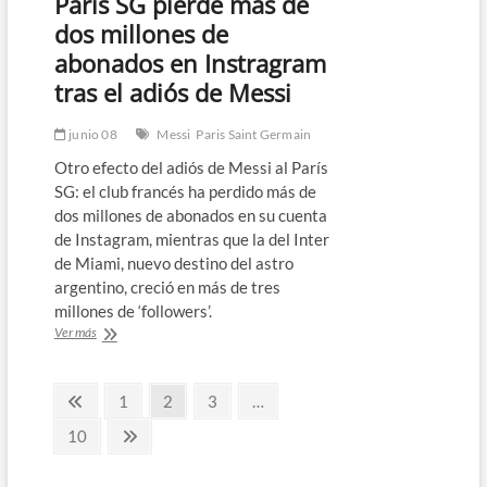
París SG pierde más de
presentación
de
dos millones de
Messi
abonados en Instragram
con
el
tras el adiós de Messi
Miami
junio 08
Messi
Paris Saint Germain
Otro efecto del adiós de Messi al París
SG: el club francés ha perdido más de
dos millones de abonados en su cuenta
de Instagram, mientras que la del Inter
de Miami, nuevo destino del astro
argentino, creció en más de tres
millones de ‘followers’.
París
Ver más
SG
pierde
Paginación
más
Página
Página
Página
Página
1
2
3
…
de
anterior
de
dos
Página
Página
10
millones
siguiente
entradas
de