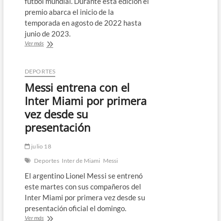
fútbol mundial. Durante esta edición el
premio abarca el inicio de la
temporada en agosto de 2022 hasta
junio de 2023.
Nominados
Ver más
al
Balón
de
DEPORTES
Oro,
Messi entrena con el
Messi
y
Inter Miami por primera
Haaland
vez desde su
favoritos
presentación
julio 18
Deportes
Inter de Miami
Messi
El argentino Lionel Messi se entrenó
este martes con sus compañeros del
Inter Miami por primera vez desde su
presentación oficial el domingo.
Messi
Ver más