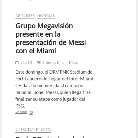
entrena
con
el
DEPORTES
NOTICIAS
Inter
Grupo Megavisión
Miami
por
presente en la
primera
presentación de Messi
vez
desde
con el Miami
su
presentación
julio 15
Inter de Miami
Messi
Este domingo, el DRV PNK Stadium de
Fort Lauderdale, hogar del Inter Miami
CF, dará la bienvenida al campeón
mundial Lionel Messi, quien llega tras
finalizar su etapa como jugador del
PSG.
Grupo
Ver más
Megavisión
presente
en
ENTRETENIMIENTO
la