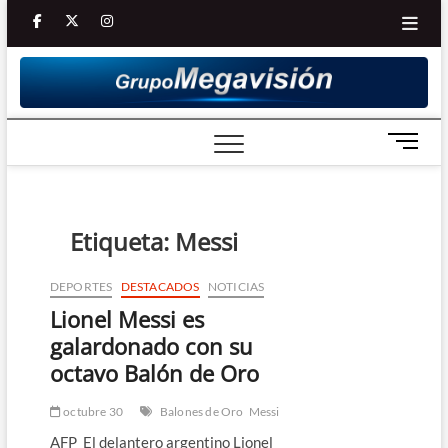
Saltar
facebook
twitter
Youtube
instagram
al
contenido
B
o
t
ó
n
Etiqueta:
Messi
d
e
DEPORTES
DESTACADOS
NOTICIAS
m
Lionel Messi es
e
n
galardonado con su
ú
octavo Balón de Oro
octubre 30
Balones de Oro
Messi
AFP El delantero argentino Lionel