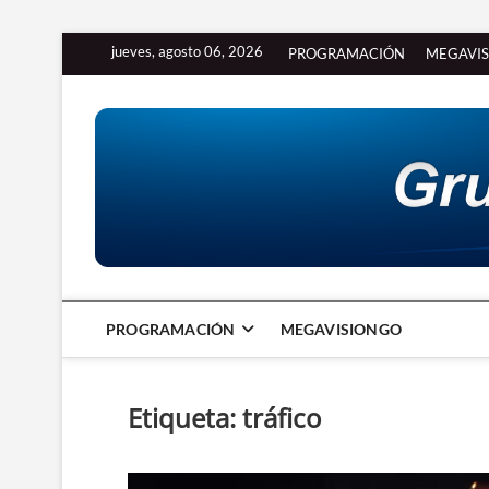
Saltar
jueves, agosto 06, 2026
PROGRAMACIÓN
MEGAVI
al
contenido
PROGRAMACIÓN
MEGAVISIONGO
Etiqueta:
tráfico