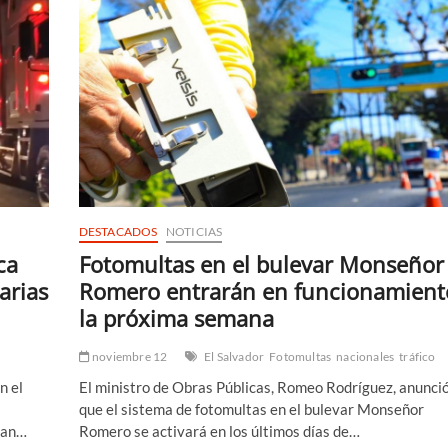
DESTACADOS
NOTICIAS
ca
Fotomultas en el bulevar Monseñor
arias
Romero entrarán en funcionamient
la próxima semana
noviembre 12
El Salvador
Fotomultas
nacionales
tráfico
n el
El ministro de Obras Públicas, Romeo Rodríguez, anunci
que el sistema de fotomultas en el bulevar Monseñor
San…
Romero se activará en los últimos días de…