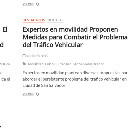
Fotomultas
Ver más
en
el
bulevar
DESTACADOS
NOTICIAS
Monseñor
 El
Expertos en movilidad Proponen
Romero
entrarán
o
Medidas para Combatir el Problema
en
ad
del Tráfico Vehicular
funcionamiento
la
próxima
septiembre 19
semana
tráfico
Movilidad
Pulso Ciudadano
San Salvador
tráfico
de
Expertos en movilidad plantean diversas propuestas par
ica el
abordar el persistente problema del tráfico vehicular en 
ciudad de San Salvador
Expertos
Ver más
en
movilidad
Proponen
Medidas
para
Combatir
x