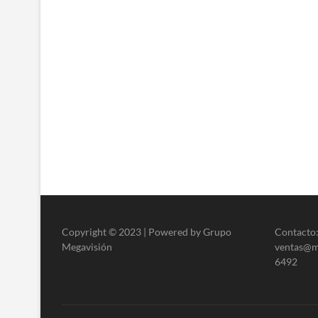
Copyright © 2023 | Powered by Grupo
Contacto:
Megavisión
ventas@me
6492