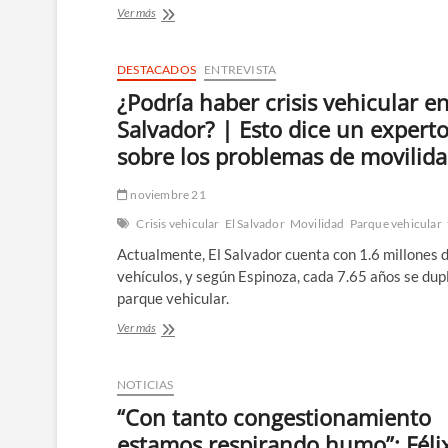
Fuerte
Ver más
accidente
de
tránsito
DESTACADOS
ENTREVISTA
cerca
¿Podría haber crisis vehicular en
del
desvío
Salvador? | Esto dice un expert
San
sobre los problemas de movilid
Juan
Opico
deja
noviembre 21
varias
Crisis vehicular
El Salvador
Movilidad
Parque vehicular
reses
fallecidas
Actualmente, El Salvador cuenta con 1.6 millones 
vehículos, y según Espinoza, cada 7.65 años se dupl
parque vehicular.
¿Podría
Ver más
haber
crisis
vehicular
NOTICIAS
en
“Con tanto congestionamiento
El
Salvador?
estamos respirando humo”: Féli