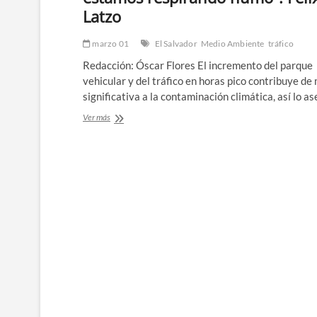
|
Latzo
Esto
dice
un
marzo 01
El Salvador
Medio Ambiente
tráfico
experto
Redacción: Óscar Flores El incremento del parque
sobre
vehicular y del tráfico en horas pico contribuye d
los
problemas
significativa a la contaminación climática, así lo 
de
“Con
Ver más
movilidad
tanto
congestionamiento
Paginación
estamos
respirando
de
humo”:
Félix
entradas
Latzo