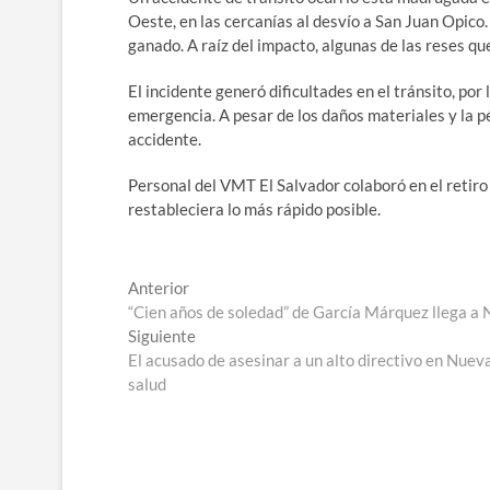
Oeste, en las cercanías al desvío a San Juan Opico
ganado. A raíz del impacto, algunas de las reses que
El incidente generó dificultades en el tránsito, por
emergencia. A pesar de los daños materiales y la p
accidente.
Personal del VMT El Salvador colaboró ​​en el retiro
restableciera lo más rápido posible.
Navegación
Entrada
Anterior
anterior:
“Cien años de soledad” de García Márquez llega a 
de
Entrada
Siguiente
entradas
siguiente:
El acusado de asesinar a un alto directivo en Nueva 
salud