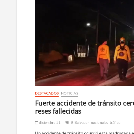
DESTACADOS
NOTICIAS
Fuerte accidente de tránsito cer
reses fallecidas
diciembre 11
El Salvador
nacionales
tráfico
Un accidente de tránsito ocurrió esta madrugada e