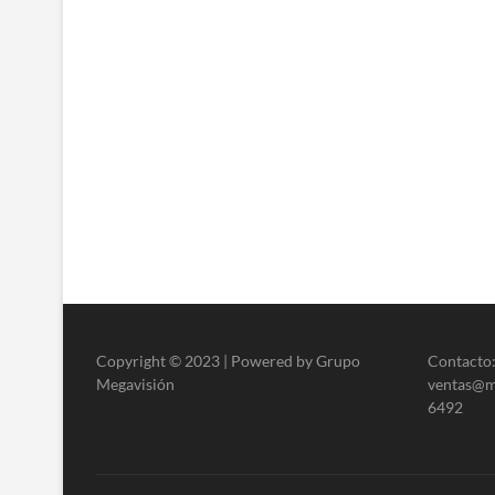
Copyright © 2023 | Powered by Grupo
Contacto:
Megavisión
ventas@me
6492