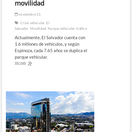
movilidad
noviembre 21
Crisis vehicular
El
Salvador
Movilidad
Parque vehicular
tráfico
Actualmente, El Salvador cuenta con
1.6 millones de vehículos, y según
Espinoza, cada 7.65 años se duplica el
parque vehicular.
¿Podría
Ver más
haber
crisis
vehicular
en
El
Salvador?
|
Esto
dice
un
experto
sobre
los