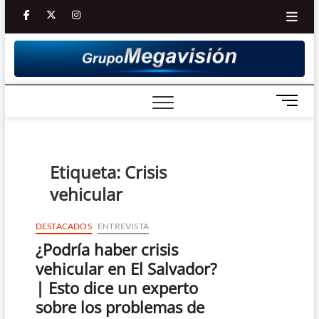
Saltar
facebook
twitter
Youtube
instagram
al
contenido
B
o
t
ó
n
Etiqueta:
Crisis
d
vehicular
e
m
e
DESTACADOS
ENTREVISTA
n
¿Podría haber crisis
ú
vehicular en El Salvador?
| Esto dice un experto
sobre los problemas de