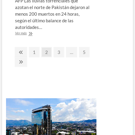
AFP Las lluvias torrenciales que
azotan el norte de Pakistán dejaron al
menos 200 muertos en 24 horas,
según el último balance de las
autoridades…
Al
Ver más
menos
200
Paginación
muertos
Página
Página
Página
Página
Página
1
2
3
…
5
en
anterior
de
24
Página
horas
siguiente
entradas
en
Pakistán
por
las
lluvias
monzónicas