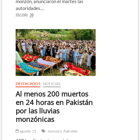
monzón, anunciaron el martes las
autoridades.…
Casi
Ver más
400
muertos
en
Pakistán
por
las
lluvias
del
monzón
DESTACADOS
NOTICIAS
Al menos 200 muertos
en 24 horas en Pakistán
por las lluvias
monzónicas
agosto 15
monzón
Pakistán