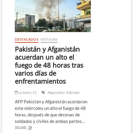
un
atentado
suicida
en
la
capital
de
Pakistán
DESTACADOS
NOTICIAS
Pakistán y Afganistán
acuerdan un alto el
fuego de 48 horas tras
varios días de
enfrentamientos
octubre 15
Afganistán
Pakistán
AFP Pakistán y Afganistán acordaron
este miércoles un alto el fuego de 48
horas, después de que decenas de
soldados y civiles de ambas partes…
Pakistán
Ver más
y