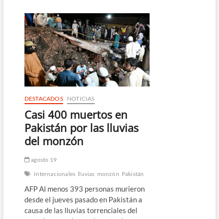
Afganistán
acuerdan
un
alto
el
fuego
de
48
horas
tras
varios
DESTACADOS
NOTICIAS
días
Casi 400 muertos en
de
enfrentamientos
Pakistán por las lluvias
del monzón
agosto 19
Internacionales
lluvias
monzón
Pakistán
AFP Al menos 393 personas murieron
desde el jueves pasado en Pakistán a
causa de las lluvias torrenciales del