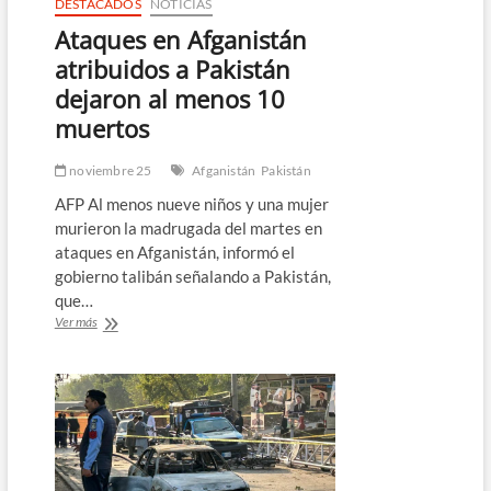
DESTACADOS
NOTICIAS
Ataques en Afganistán
atribuidos a Pakistán
dejaron al menos 10
muertos
noviembre 25
Afganistán
Pakistán
AFP Al menos nueve niños y una mujer
murieron la madrugada del martes en
ataques en Afganistán, informó el
gobierno talibán señalando a Pakistán,
que…
Ataques
Ver más
en
Afganistán
atribuidos
a
Pakistán
dejaron
al
menos