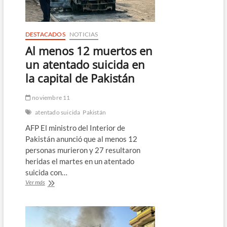
10
muertos
DESTACADOS
NOTICIAS
Al menos 12 muertos en
un atentado suicida en
la capital de Pakistán
noviembre 11
atentado suicida
Pakistán
AFP El ministro del Interior de
Pakistán anunció que al menos 12
personas murieron y 27 resultaron
heridas el martes en un atentado
suicida con…
Al
Ver más
menos
12
muertos
en