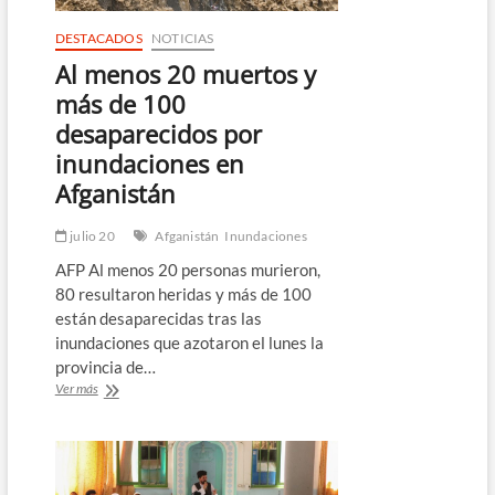
DESTACADOS
NOTICIAS
Al menos 20 muertos y
más de 100
desaparecidos por
inundaciones en
Afganistán
julio 20
Afganistán
Inundaciones
AFP Al menos 20 personas murieron,
80 resultaron heridas y más de 100
están desaparecidas tras las
inundaciones que azotaron el lunes la
provincia de…
Al
Ver más
menos
20
muertos
y
más