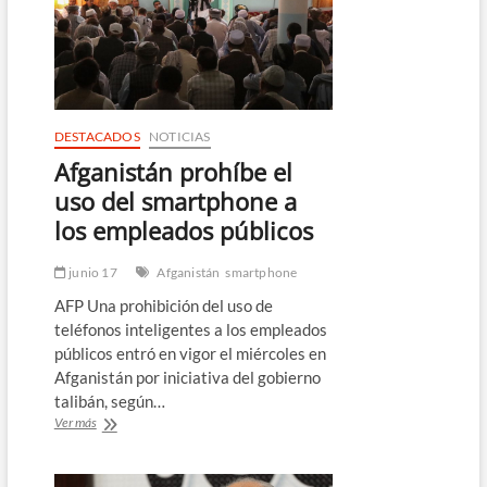
de
100
desaparecidos
por
inundaciones
en
Afganistán
DESTACADOS
NOTICIAS
Afganistán prohíbe el
uso del smartphone a
los empleados públicos
junio 17
Afganistán
smartphone
AFP Una prohibición del uso de
teléfonos inteligentes a los empleados
públicos entró en vigor el miércoles en
Afganistán por iniciativa del gobierno
talibán, según…
Afganistán
Ver más
prohíbe
el
uso