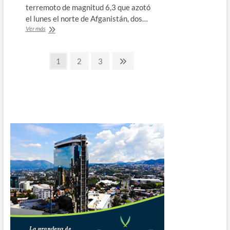
terremoto de magnitud 6,3 que azotó
el lunes el norte de Afganistán, dos…
Al
Ver más
menos
20
Paginación
muertos
Página
Página
Página
Página
1
2
3
por
siguiente
de
potente
terremoto
entradas
en
norte
de
Afganistán