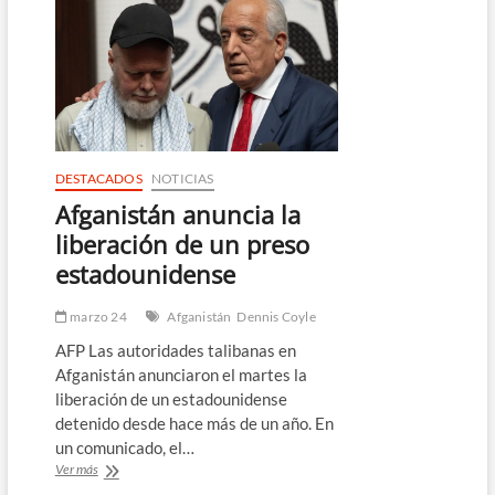
del
smartphone
a
los
empleados
públicos
DESTACADOS
NOTICIAS
Afganistán anuncia la
liberación de un preso
estadounidense
marzo 24
Afganistán
Dennis Coyle
AFP Las autoridades talibanas en
Afganistán anunciaron el martes la
liberación de un estadounidense
detenido desde hace más de un año. En
un comunicado, el…
Afganistán
Ver más
anuncia