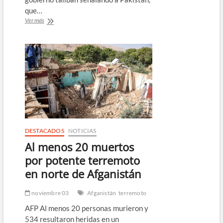
que…
Ataques
Ver más
en
Afganistán
atribuidos
a
Pakistán
dejaron
al
menos
10
muertos
DESTACADOS
NOTICIAS
Al menos 20 muertos
por potente terremoto
en norte de Afganistán
noviembre 03
Afganistán
terremoto
AFP Al menos 20 personas murieron y
534 resultaron heridas en un