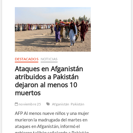
la
liberación
de
un
preso
estadounidense
DESTACADOS
NOTICIAS
Ataques en Afganistán
atribuidos a Pakistán
dejaron al menos 10
muertos
noviembre 25
Afganistán
Pakistán
AFP Al menos nueve niños y una mujer
murieron la madrugada del martes en
ataques en Afganistán, informó el
gobierno talibán señalando a Pakistán,