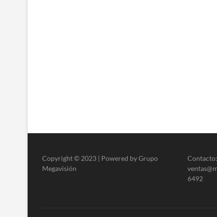
Copyright © 2023 | Powered by Grupo
Contacto:
Megavisión
ventas@me
6492