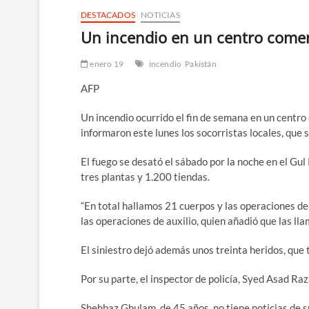
DESTACADOS
NOTICIAS
Un incendio en un centro comer
enero 19
incendio
Pakistán
AFP
Un incendio ocurrido el fin de semana en un centro 
informaron este lunes los socorristas locales, que
El fuego se desató el sábado por la noche en el Gul
tres plantas y 1.200 tiendas.
“En total hallamos 21 cuerpos y las operaciones de
las operaciones de auxilio, quien añadió que las lla
El siniestro dejó además unos treinta heridos, que 
Por su parte, el inspector de policía, Syed Asad Ra
Shehbaz Ghulam, de 45 años, no tiene noticias de s