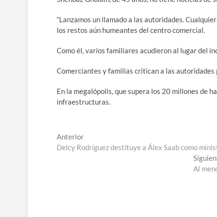
“Lanzamos un llamado a las autoridades. Cualquiera 
los restos aún humeantes del centro comercial.
Como él, varios familiares acudieron al lugar del i
Comerciantes y familias critican a las autoridades 
En la megalópolis, que supera los 20 millones de ha
infraestructuras.
Navegación
Entrada
Anterior
anterior:
Delcy Rodríguez destituye a Álex Saab como minis
de
Siguien
entradas
Al meno