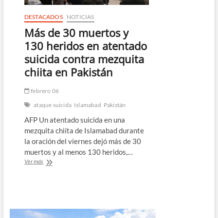
DESTACADOS
NOTICIAS
Más de 30 muertos y
130 heridos en atentado
suicida contra mezquita
chiita en Pakistán
febrero 06
ataque suicida
Islamabad
Pakistán
AFP Un atentado suicida en una
mezquita chiíta de Islamabad durante
la oración del viernes dejó más de 30
muertos y al menos 130 heridos,…
Más
Ver más
de
30
muertos
y
130
heridos