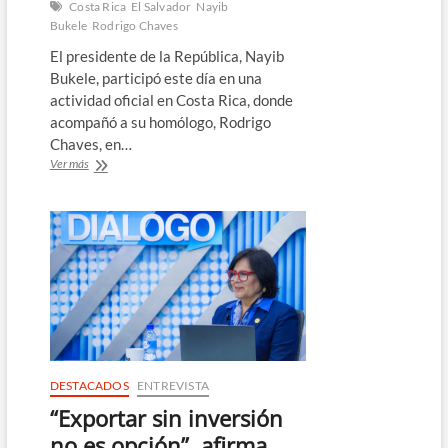
Costa Rica
El Salvador
Nayib
Bukele
Rodrigo Chaves
El presidente de la República, Nayib
Bukele, participó este día en una
actividad oficial en Costa Rica, donde
acompañó a su homólogo, Rodrigo
Chaves, en…
Bukele
Ver más
participa
en
acto
de
colocación
de
la
primera
piedra
del
CACCO
en
DESTACADOS
ENTREVISTA
Costa
“Exportar sin inversión
Rica
no es opción”, afirma