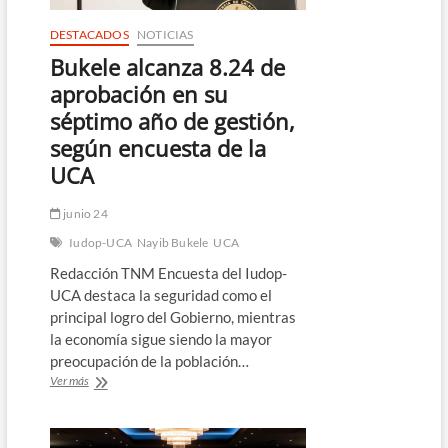
DESTACADOS
NOTICIAS
Bukele alcanza 8.24 de
aprobación en su
séptimo año de gestión,
según encuesta de la
UCA
junio 24
Iudop-UCA
Nayib Bukele
UCA
Redacción TNM Encuesta del Iudop-
UCA destaca la seguridad como el
principal logro del Gobierno, mientras
la economía sigue siendo la mayor
preocupación de la población…
Bukele
Ver más
alcanza
8.24
de