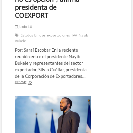
presidenta de
COEXPORT
junio 10
Estados Unidos
exportaciones
IVA
Nayib
Bukele
Por: Saraí Escobar En la reciente
reunión entre el presidente Nayib
Bukele y representantes del sector
exportador, Silvia Cuéllar, presidenta
de la Corporación de Exportadores…
“Exportar
Ver más
sin
inversión
no
es
opción”,
afirma
presidenta
de
COEXPORT