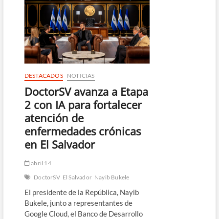
aprobación
en
su
séptimo
año
de
gestión,
según
encuesta
DESTACADOS
NOTICIAS
de
DoctorSV avanza a Etapa
la
UCA
2 con IA para fortalecer
atención de
enfermedades crónicas
en El Salvador
abril 14
DoctorSV
El Salvador
Nayib Bukele
El presidente de la República, Nayib
Bukele, junto a representantes de
Google Cloud, el Banco de Desarrollo