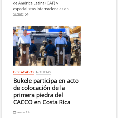
de América Latina (CAF) y
especialistas internacionales en…
DoctorSV
Ver más
avanza
a
Etapa
2
con
IA
para
fortalecer
atención
de
enfermedades
crónicas
DESTACADOS
NOTICIAS
en
Bukele participa en acto
El
Salvador
de colocación de la
primera piedra del
CACCO en Costa Rica
enero 14