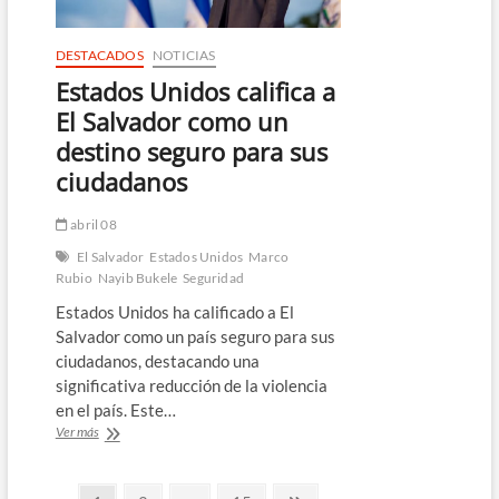
DESTACADOS
NOTICIAS
Estados Unidos califica a
El Salvador como un
destino seguro para sus
ciudadanos
abril 08
El Salvador
Estados Unidos
Marco
Rubio
Nayib Bukele
Seguridad
Estados Unidos ha calificado a El
Salvador como un país seguro para sus
ciudadanos, destacando una
significativa reducción de la violencia
en el país. Este…
Estados
Ver más
Unidos
califica
a