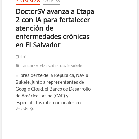
DESTACADOS
NOTICIAS
DoctorSV avanza a Etapa
2 con IA para fortalecer
atención de
enfermedades crónicas
en El Salvador
abril 14
DoctorSV
El Salvador
Nayib Bukele
El presidente de la República, Nayib
Bukele, junto a representantes de
Google Cloud, el Banco de Desarrollo
de América Latina (CAF) y
especialistas internacionales en…
DoctorSV
Ver más
avanza
a
Etapa
2
con