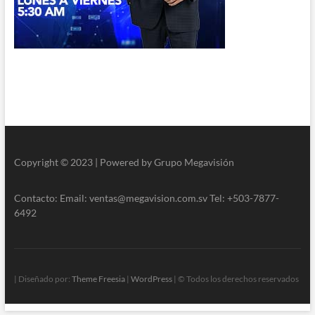
Copyright © 2023 | Powered by Grupo Megavisión
Contacto: Email: ventas@megavision.com.sv Tel: +503-7877-
6492
| Diseñado por:
Theme Freesia
|
WordPress
| © Todos los derechos reservados