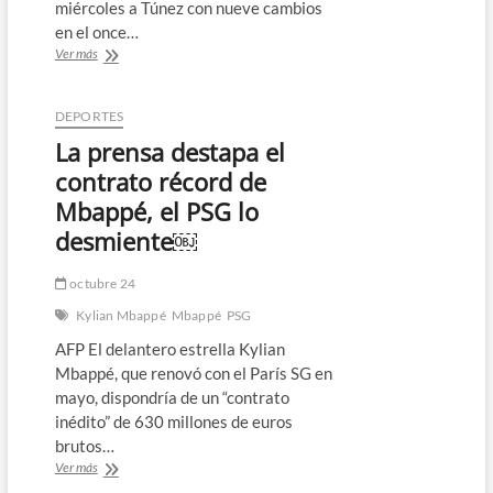
miércoles a Túnez con nueve cambios
en el once…
Francia
Ver más
con
9
cambios
DEPORTES
ante
La prensa destapa el
Túnez,
Mbappé
contrato récord de
y
Mbappé, el PSG lo
Griezmann
en
desmiente￼
el
banquillo
octubre 24
￼
Kylian Mbappé
Mbappé
PSG
AFP El delantero estrella Kylian
Mbappé, que renovó con el París SG en
mayo, dispondría de un “contrato
inédito” de 630 millones de euros
brutos…
La
Ver más
prensa