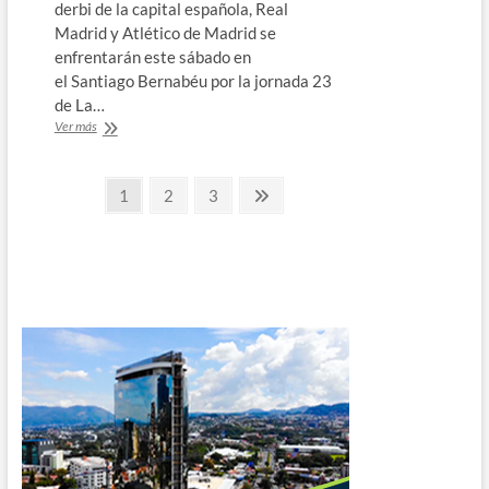
derbi de la capital española, Real
Madrid y Atlético de Madrid se
enfrentarán este sábado en
el Santiago Bernabéu por la jornada 23
de La…
Pelea
Ver más
por
el
Paginación
liderato
Página
Página
Página
Página
1
2
3
en
siguiente
de
el
derbi
entradas
de
Madrid