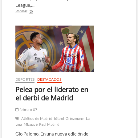
League,…
¡Una
Ver más
vez
más!
Real
Madrid
remonta
al
Manchester
City
en
Champions
League
DEPORTES
DESTACADOS
Pelea por el liderato en
el derbi de Madrid
febrero 07
Atlético de Madrid
fútbol
Griezmann
La
Liga
Mbappé
Real Madrid
Gio Palomo. En una nueva edición del