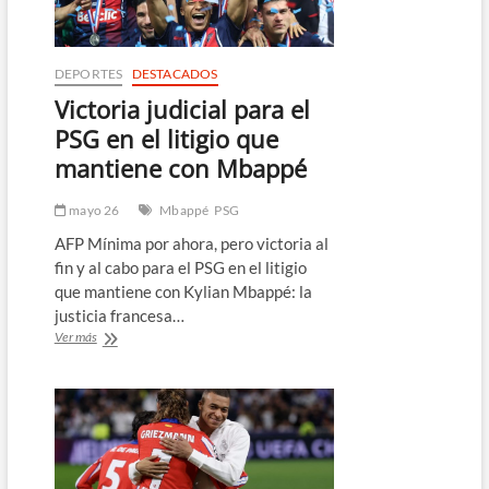
a
días
del
Clásico
DEPORTES
DESTACADOS
por
Victoria judicial para el
una
escapada
PSG en el litigio que
romántica
mantiene con Mbappé
mayo 26
Mbappé
PSG
AFP Mínima por ahora, pero victoria al
fin y al cabo para el PSG en el litigio
que mantiene con Kylian Mbappé: la
justicia francesa…
Victoria
Ver más
judicial
para
el
PSG
en
el
litigio