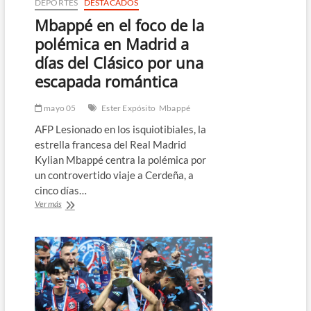
DEPORTES
DESTACADOS
Mbappé en el foco de la
polémica en Madrid a
días del Clásico por una
escapada romántica
mayo 05
Ester Expósito
Mbappé
AFP Lesionado en los isquiotibiales, la
estrella francesa del Real Madrid
Kylian Mbappé centra la polémica por
un controvertido viaje a Cerdeña, a
cinco días…
Mbappé
Ver más
en
el
foco
de
la
polémica
en
Madrid