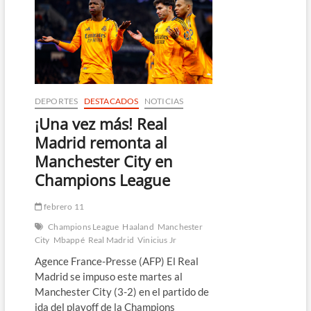
del
Real
Madrid
contra
el
Atlético
en
el
DEPORTES
DESTACADOS
NOTICIAS
euroderbi
¡Una vez más! Real
Madrid remonta al
Manchester City en
Champions League
febrero 11
Champions League
Haaland
Manchester
City
Mbappé
Real Madrid
Vinicius Jr
Agence France-Presse (AFP) El Real
Madrid se impuso este martes al
Manchester City (3-2) en el partido de
ida del playoff de la Champions