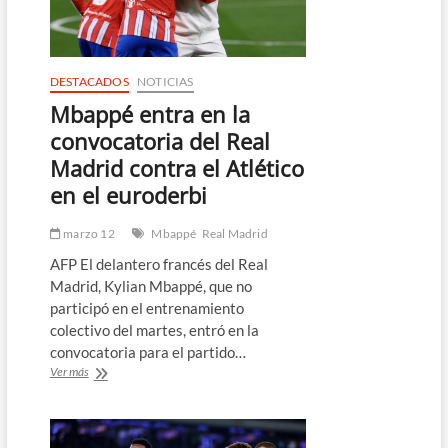
que
mantiene
con
Mbappé
DESTACADOS
NOTICIAS
Mbappé entra en la
convocatoria del Real
Madrid contra el Atlético
en el euroderbi
marzo 12
Mbappé
Real Madrid
AFP El delantero francés del Real
Madrid, Kylian Mbappé, que no
participó en el entrenamiento
colectivo del martes, entró en la
convocatoria para el partido…
Mbappé
Ver más
entra
en
la
convocatoria