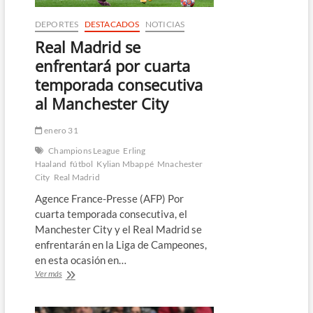
DEPORTES
DESTACADOS
NOTICIAS
Real Madrid se
enfrentará por cuarta
temporada consecutiva
al Manchester City
enero 31
Champions League
Erling
Haaland
fútbol
Kylian Mbappé
Mnachester
City
Real Madrid
Agence France-Presse (AFP) Por
cuarta temporada consecutiva, el
Manchester City y el Real Madrid se
enfrentarán en la Liga de Campeones,
en esta ocasión en…
Real
Ver más
Madrid
se
enfrentará