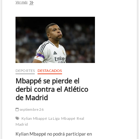
Real
Ver más
Madrid
asume
el
liderazgo
de
La
Liga
tras
goleada
a
Las
Palmas
DEPORTES
DESTACADOS
Mbappé se pierde el
derbi contra el Atlético
de Madrid
septiembre 26
Kylian Mbappé
La Liga
Mbappé
Real
Madrid
Kylian Mbappé no podrá participar en