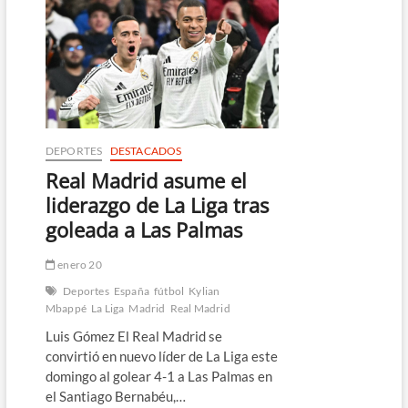
por
cuarta
temporada
consecutiva
al
Manchester
City
DEPORTES
DESTACADOS
Real Madrid asume el
liderazgo de La Liga tras
goleada a Las Palmas
enero 20
Deportes
España
fútbol
Kylian
Mbappé
La Liga
Madrid
Real Madrid
Luis Gómez El Real Madrid se
convirtió en nuevo líder de La Liga este
domingo al golear 4-1 a Las Palmas en
el Santiago Bernabéu,…