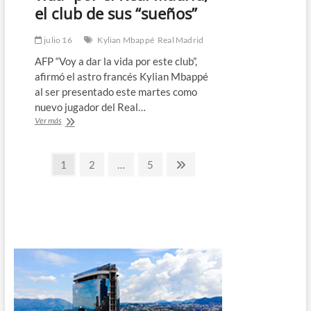
el club de sus “sueños”
julio 16
Kylian Mbappé
Real Madrid
AFP “Voy a dar la vida por este club”,
afirmó el astro francés Kylian Mbappé
al ser presentado este martes como
nuevo jugador del Real…
Mbappé
Ver más
promete
dar
Paginación
“la
Página
Página
Página
Página
1
2
…
5
vida”
siguiente
de
por
el
entradas
Real
Madrid,
el
club
de
sus
“sueños”