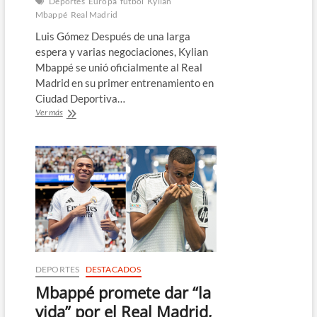
Deportes
Europa
fútbol
Kylian
Mbappé
Real Madrid
Luis Gómez Después de una larga
espera y varias negociaciones, Kylian
Mbappé se unió oficialmente al Real
Madrid en su primer entrenamiento en
Ciudad Deportiva…
Mbappé
Ver más
ya
entrena
con
el
Real
Madrid
DEPORTES
DESTACADOS
Mbappé promete dar “la
vida” por el Real Madrid,