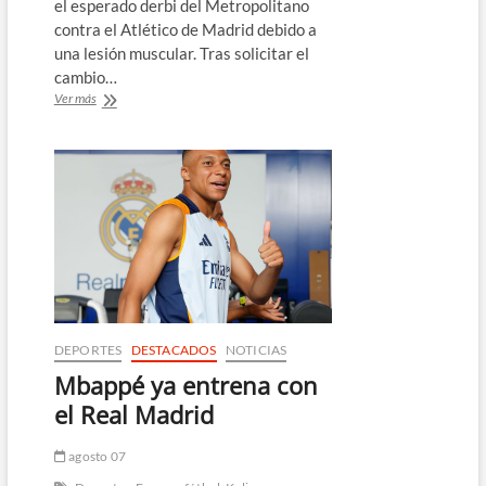
el esperado derbi del Metropolitano
contra el Atlético de Madrid debido a
una lesión muscular. Tras solicitar el
cambio…
Mbappé
Ver más
se
pierde
el
derbi
contra
el
Atlético
de
Madrid
DEPORTES
DESTACADOS
NOTICIAS
Mbappé ya entrena con
el Real Madrid
agosto 07