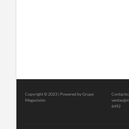
Copyright © 2023 | Powered by Grupo
Contacto:
Megavisión
ventas@me
6492