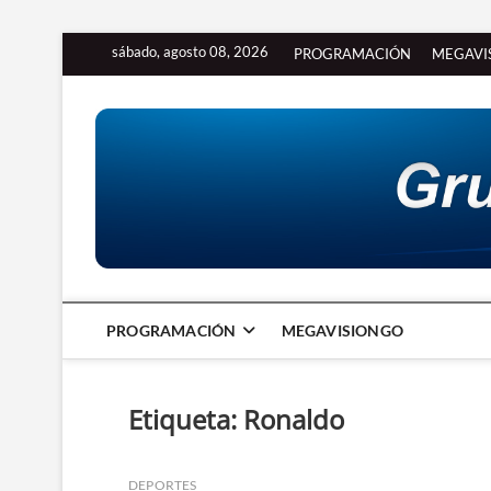
Saltar
sábado, agosto 08, 2026
PROGRAMACIÓN
MEGAVI
al
contenido
PROGRAMACIÓN
MEGAVISIONGO
Etiqueta:
Ronaldo
DEPORTES