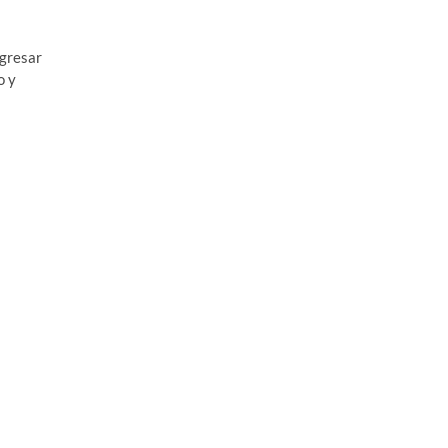
ngresar
o y