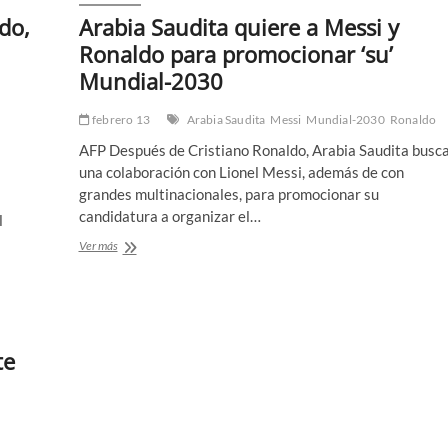
do,
Arabia Saudita quiere a Messi y
Ronaldo para promocionar ‘su’
Mundial-2030
febrero 13
Arabia Saudita
Messi
Mundial-2030
Ronaldo
AFP Después de Cristiano Ronaldo, Arabia Saudita busc
una colaboración con Lionel Messi, además de con
grandes multinacionales, para promocionar su
candidatura a organizar el…
l
Arabia
Ver más
Saudita
quiere
a
Messi
y
Ronaldo
te
para
promocionar
‘su’
Mundial-
2030