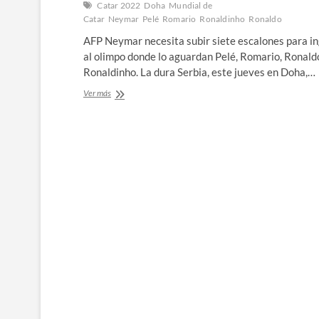
Tudor
Catar 2022
Doha
Mundial de
sobre
Catar
Neymar
Pelé
Romario
Ronaldinho
Ronaldo
Alexis
AFP Neymar necesita subir siete escalones para i
Sánchez
al olimpo donde lo aguardan Pelé, Romario, Ronald
Ronaldinho. La dura Serbia, este jueves en Doha,…
La
Ver más
‘Seleção’
de
Neymar
inicia
ante
Serbia
la
conquista
del
‘hexa’￼