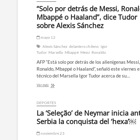
“Solo por detrás de Messi, Ronal
Mbappé o Haaland”, dice Tudor
sobre Alexis Sánchez
mayo 12
Alexis Sánchez
delantero chileno
Igor
Tudor
Marsella
Mbappé
Messi
Ronaldo
AFP “Está solo por detrás de los alienígenas Messi,
Ronaldo, Mbappé o Haaland”, señaló este viernes e
técnico del Marsella Igor Tudor acerca de su…
“Solo
Ver más
por
detrás
de
DEPORTES
Messi,
La ‘Seleção’ de Neymar inicia an
Ronaldo,
Mbappé
Serbia la conquista del ‘hexa’￼
o
Haaland”,
noviembre 23
dice