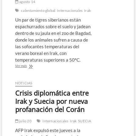
agosto 14
comercial
calentamiento global
Internacionales
Irak
Un par de tigres siberianos están
espachurrados sobre el suelo y jadean
dentro de su jaula en el zoo de Bagdad,
donde los animales sufren a causa de
las sofocantes temperaturas del
verano boreal en Irak, con
temperaturas superiores a 50ºC.
Animales
Ver más
del
zoológico
de
NOTICIAS
Bagdad
Crisis diplomática entre
expuestos
a
Irak y Suecia por nueva
temperaturas
profanación del Corán
arriba
de
los
julio 20
Internacionales
Irak
SUECIA
50º
AFP Irak expulsó este jueves a la
C