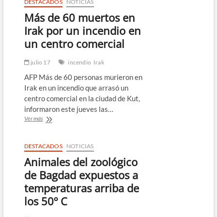
DESTACADOS
NOTICIAS
Más de 60 muertos en
Irak por un incendio en
un centro comercial
julio 17
incendio
Irak
AFP Más de 60 personas murieron en
Irak en un incendio que arrasó un
centro comercial en la ciudad de Kut,
informaron este jueves las…
Más
Ver más
de
60
muertos
DESTACADOS
NOTICIAS
en
Animales del zoológico
Irak
por
de Bagdad expuestos a
un
temperaturas arriba de
incendio
en
los 50º C
un
centro