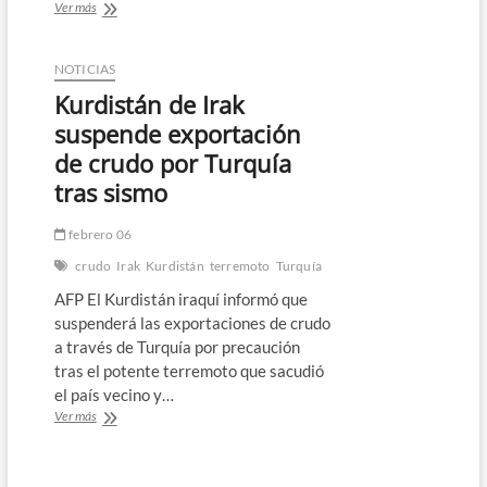
Irak
Ver más
persigue
“contenidos
decadentes”
NOTICIAS
de
Kurdistán de Irak
“youtubers”
y
suspende exportación
“tiktokers”
de crudo por Turquía
tras sismo
febrero 06
crudo
Irak
Kurdistán
terremoto
Turquía
AFP El Kurdistán iraquí informó que
suspenderá las exportaciones de crudo
a través de Turquía por precaución
tras el potente terremoto que sacudió
el país vecino y…
Kurdistán
Ver más
de
Irak
suspende