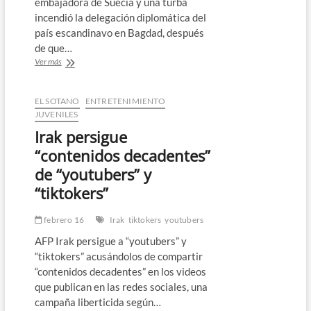
embajadora de Suecia y una turba
incendió la delegación diplomática del
país escandinavo en Bagdad, después
de que…
Crisis
Ver más
diplomática
entre
Irak
EL SOTANO
ENTRETENIMIENTO
y
JUVENILES
Suecia
Irak persigue
por
nueva
“contenidos decadentes”
profanación
de “youtubers” y
del
Corán
“tiktokers”
febrero 16
Irak
tiktokers
youtubers
AFP Irak persigue a “youtubers” y
“tiktokers” acusándolos de compartir
“contenidos decadentes” en los videos
que publican en las redes sociales, una
campaña liberticida según…