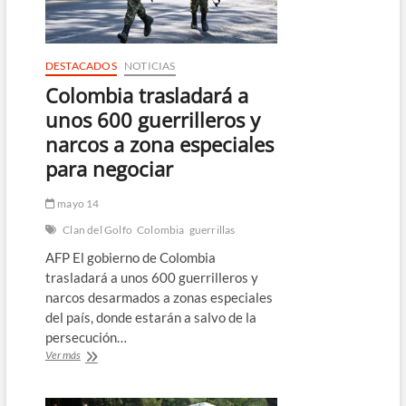
días
de
las
presidenciales
DESTACADOS
NOTICIAS
Colombia trasladará a
unos 600 guerrilleros y
narcos a zona especiales
para negociar
mayo 14
Clan del Golfo
Colombia
guerrillas
AFP El gobierno de Colombia
trasladará a unos 600 guerrilleros y
narcos desarmados a zonas especiales
del país, donde estarán a salvo de la
persecución…
Colombia
Ver más
trasladará
a
unos