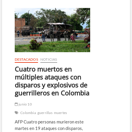
autoría
de
atentado
con
21
muertos
en
Colombia
DESTACADOS
NOTICIAS
Cuatro muertos en
múltiples ataques con
disparos y explosivos de
guerrilleros en Colombia
junio 10
Colombia
guerrillas
muertes
AFP Cuatro personas murieron este
martes en 19 ataques con disparos,