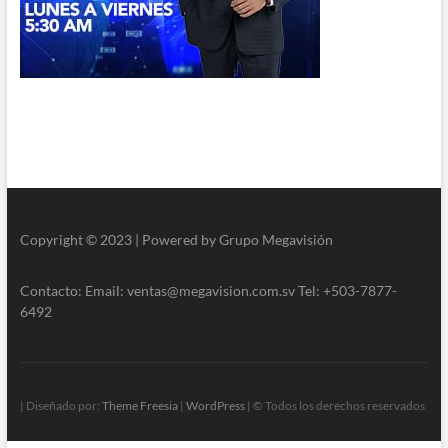
Copyright © 2023 | Powered by Grupo Megavisión
Contacto: Email: ventas@megavision.com.sv Tel: +503-7877-
6492
| Diseñado por:
Theme Freesia
|
WordPress
| © Todos los derechos reservados