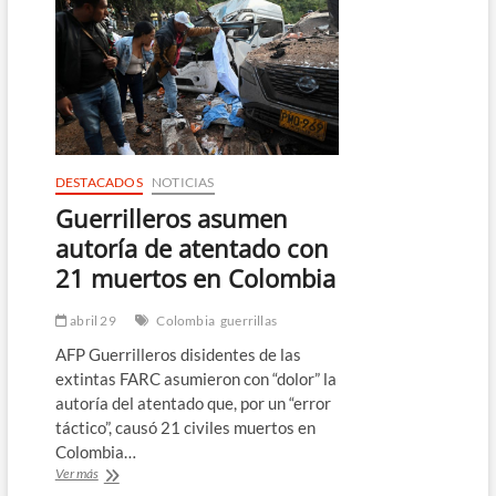
600
guerrilleros
y
narcos
a
zona
especiales
para
negociar
DESTACADOS
NOTICIAS
Guerrilleros asumen
autoría de atentado con
21 muertos en Colombia
abril 29
Colombia
guerrillas
AFP Guerrilleros disidentes de las
extintas FARC asumieron con “dolor” la
autoría del atentado que, por un “error
táctico”, causó 21 civiles muertos en
Colombia…
Guerrilleros
Ver más
asumen