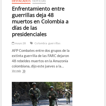
DESTACADOS
NOTICIAS
Enfrentamiento entre
guerrillas deja 48
muertos en Colombia a
días de las
presidenciales
mayo 28
Colombia
guerrillas
AFP Combates entre dos grupos de la
extinta guerrilla de las FARC dejaron
48 rebeldes muertos en la Amazonía
colombiana, dijo este jueves a la…
Enfrentamiento
Ver más
entre
guerrillas
deja
48
muertos
en
Colombia
a