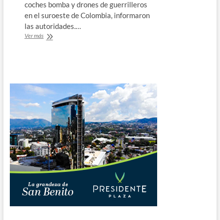
coches bomba y drones de guerrilleros
en el suroeste de Colombia, informaron
las autoridades.…
Cuatro
Ver más
muertos
en
múltiples
ataques
con
disparos
y
explosivos
de
guerrilleros
en
Colombia