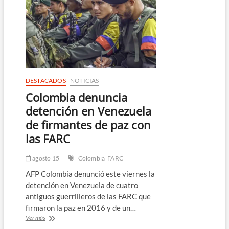
reciben
sentencia
máxima
por
miles
de
secuestros
en
Colombia
DESTACADOS
NOTICIAS
Colombia denuncia
detención en Venezuela
de firmantes de paz con
las FARC
agosto 15
Colombia
FARC
AFP Colombia denunció este viernes la
detención en Venezuela de cuatro
antiguos guerrilleros de las FARC que
firmaron la paz en 2016 y de un…
Colombia
Ver más
denuncia