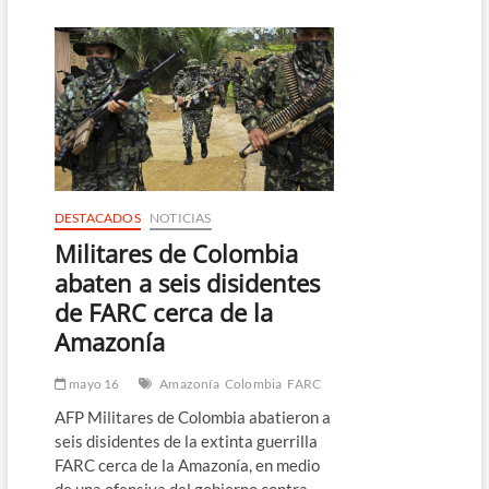
detención
en
Venezuela
de
firmantes
de
paz
con
las
FARC
DESTACADOS
NOTICIAS
Militares de Colombia
abaten a seis disidentes
de FARC cerca de la
Amazonía
mayo 16
Amazonía
Colombia
FARC
AFP Militares de Colombia abatieron a
seis disidentes de la extinta guerrilla
FARC cerca de la Amazonía, en medio