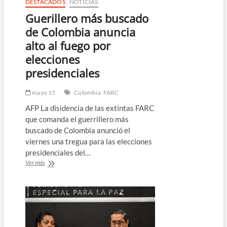
DESTACADOS
NOTICIAS
Guerillero más buscado
de Colombia anuncia
alto al fuego por
elecciones
presidenciales
mayo 15
Colombia
FARC
AFP La disidencia de las extintas FARC
que comanda el guerrillero más
buscado de Colombia anunció el
viernes una tregua para las elecciones
presidenciales del…
Guerillero
Ver más
más
buscado
de
Colombia
anuncia
alto
al