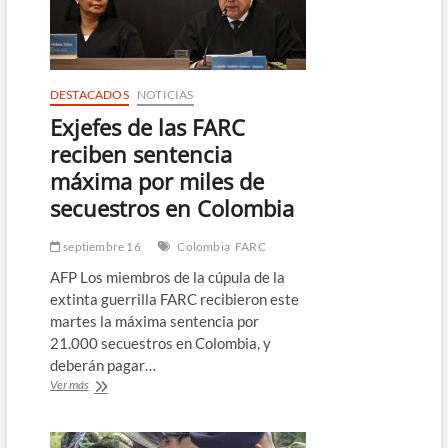
fuego
por
elecciones
presidenciales
DESTACADOS
NOTICIAS
Exjefes de las FARC
reciben sentencia
máxima por miles de
secuestros en Colombia
septiembre 16
Colombia
FARC
AFP Los miembros de la cúpula de la
extinta guerrilla FARC recibieron este
martes la máxima sentencia por
21.000 secuestros en Colombia, y
deberán pagar…
Exjefes
Ver más
de
las
FARC