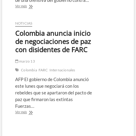
de una ofensiva del gobierno contra…
Militares
Ver más
de
Colombia
abaten
NOTICIAS
a
Colombia anuncia inicio
seis
disidentes
de negociaciones de paz
de
con disidentes de FARC
FARC
cerca
de
marzo 13
la
Colombia
FARC
Internacionales
Amazonía
AFP El gobierno de Colombia anunció
este lunes que negociará con los
rebeldes que se apartaron del pacto de
paz que firmaron las extintas
Fuerzas…
Colombia
Ver más
anuncia
inicio
de
negociaciones