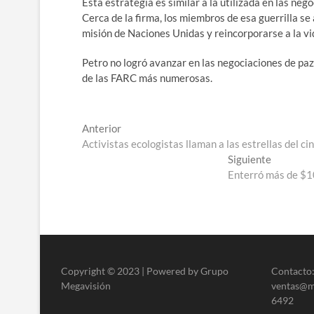
Esta estrategia es similar a la utilizada en las n
Cerca de la firma, los miembros de esa guerrilla se
misión de Naciones Unidas y reincorporarse a la vid
Petro no logró avanzar en las negociaciones de paz 
de las FARC más numerosas.
Navegación
Entrada
Anterior
anterior:
Activistas ecologistas llaman a las estrellas del c
de
Entrada
Siguiente
entradas
siguiente
Enterró más de $10
Copyright © 2023 | Powered by Grupo
Contacto:
Megavisión
ventas@me
6492