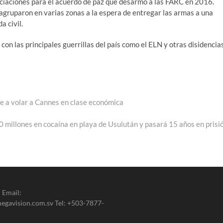
egociaciones para el acuerdo de paz que desarmó a las FARC en 2016.
 agruparon en varias zonas a la espera de entregar las armas a una
a civil.
con las principales guerrillas del país como el ELN y otras disidencia
ine a volar a Cannes en clase económica
:
 millones en cocaína en playa de Usulután y pasará 15 años en prisi
 Email:
gavision.com.sv Tel: +503-7877-