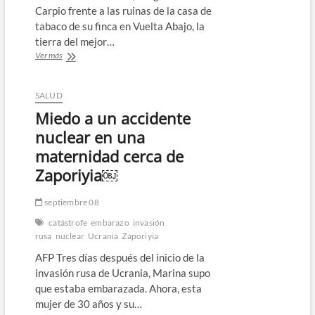
Carpio frente a las ruinas de la casa de
tabaco de su finca en Vuelta Abajo, la
tierra del mejor…
Ian,
Ver más
“una
catástrofe”
para
SALUD
el
Miedo a un accidente
vital
tabaco
nuclear en una
cubano
maternidad cerca de
￼
Zaporiyia￼
septiembre 08
catástrofe
embarazo
invasión
rusa
nuclear
Ucrania
Zaporiyia
AFP Tres días después del inicio de la
invasión rusa de Ucrania, Marina supo
que estaba embarazada. Ahora, esta
mujer de 30 años y su…