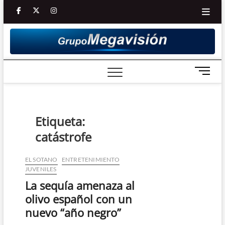
Saltar
facebook
twitter
Youtube
instagram
al
contenido
B
o
t
ó
n
Etiqueta:
d
catástrofe
e
m
e
EL SOTANO
ENTRETENIMIENTO
JUVENILES
n
ú
La sequía amenaza al
olivo español con un
nuevo “año negro”