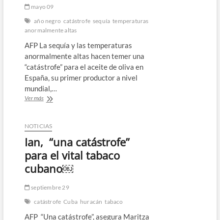
mayo 09
año negro
catástrofe
sequía
temperaturas
anormalmente altas
AFP La sequía y las temperaturas
anormalmente altas hacen temer una
“catástrofe” para el aceite de oliva en
España, su primer productor a nivel
mundial,…
La
Ver más
sequía
amenaza
al
NOTICIAS
olivo
Ian, “una catástrofe”
español
con
para el vital tabaco
un
cubano￼
nuevo
“año
negro”
septiembre 29
catástrofe
Cuba
huracán
tabaco
AFP “Una catástrofe”, asegura Maritza